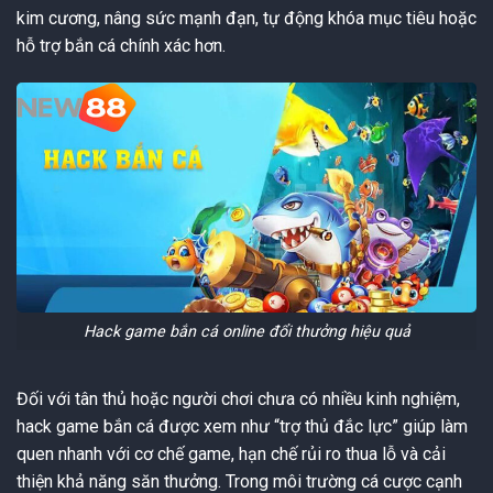
kim cương, nâng sức mạnh đạn, tự động khóa mục tiêu hoặc
hỗ trợ bắn cá chính xác hơn.
Hack game bắn cá online đổi thưởng hiệu quả
Đối với tân thủ hoặc người chơi chưa có nhiều kinh nghiệm,
hack game bắn cá được xem như “trợ thủ đắc lực” giúp làm
quen nhanh với cơ chế game, hạn chế rủi ro thua lỗ và cải
thiện khả năng săn thưởng. Trong môi trường cá cược cạnh