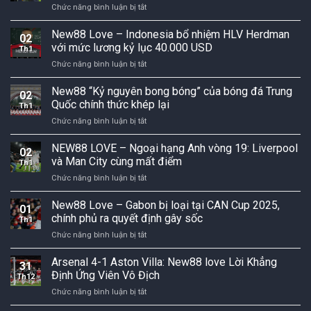
ở
Chức năng bình luận bị tắt
New88
De
Phân
la
New88 Love – Indonesia bổ nhiệm HLV Herdman
Tích
02
Fuente
Tỷ
với mức lương kỷ lục 40.000 USD
Th1
Và
Lệ,
ở
Chức năng bình luận bị tắt
Tham
Xu
New88
Vọng
Hướng
Love
New88 “Kỷ nguyên bong bóng” của bóng đá Trung
Đưa
Và
02
–
Tây
Quốc chính thức khép lại
Cách
Th1
Indonesia
Ban
Chơi
ở
Chức năng bình luận bị tắt
bổ
Nha
An
New88
nhiệm
Vô
Toàn
“Kỷ
NEW88 LOVE – Ngoại hạng Anh vòng 19: Liverpool
HLV
Địch
02
nguyên
Herdman
và Man City cùng mất điểm
World
Th1
bong
với
Cup
ở
Chức năng bình luận bị tắt
bóng”
mức
2026
NEW88
của
lương
LOVE
New88 Love – Gabon bị loại tại CAN Cup 2025,
bóng
kỷ
01
–
đá
chính phủ ra quyết định gây sốc
lục
Th1
Ngoại
Trung
40.000
ở
Chức năng bình luận bị tắt
hạng
Quốc
USD
New88
Anh
chính
Love
Arsenal 4-1 Aston Villa: New88 love Lời Khẳng
vòng
thức
31
–
19:
Định Ứng Viên Vô Địch
khép
Th12
Gabon
Liverpool
lại
ở
Chức năng bình luận bị tắt
bị
và
Arsenal
loại
Man