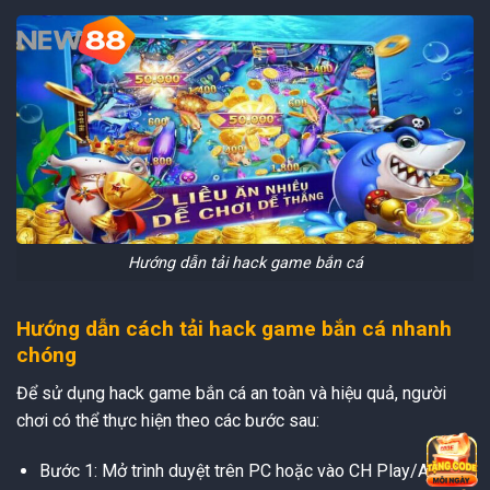
Hướng dẫn tải hack game bắn cá
Hướng dẫn cách tải hack game bắn cá nhanh
chóng
Để sử dụng hack game bắn cá an toàn và hiệu quả, người
chơi có thể thực hiện theo các bước sau:
Bước 1: Mở trình duyệt trên PC hoặc vào CH Play/App