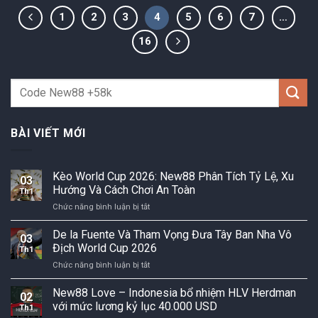
1
2
3
4
5
6
7
…
16
BÀI VIẾT MỚI
Kèo World Cup 2026: New88 Phân Tích Tỷ Lệ, Xu
03
Hướng Và Cách Chơi An Toàn
Th1
ở
Chức năng bình luận bị tắt
Kèo
World
De la Fuente Và Tham Vọng Đưa Tây Ban Nha Vô
03
Cup
Địch World Cup 2026
Th1
2026:
ở
Chức năng bình luận bị tắt
New88
De
Phân
la
New88 Love – Indonesia bổ nhiệm HLV Herdman
Tích
02
Fuente
Tỷ
với mức lương kỷ lục 40.000 USD
Th1
Và
Lệ,