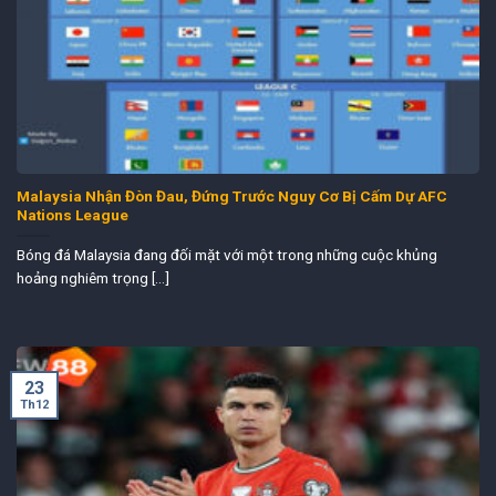
Malaysia Nhận Đòn Đau, Đứng Trước Nguy Cơ Bị Cấm Dự AFC
Nations League
Bóng đá Malaysia đang đối mặt với một trong những cuộc khủng
hoảng nghiêm trọng [...]
23
Th12