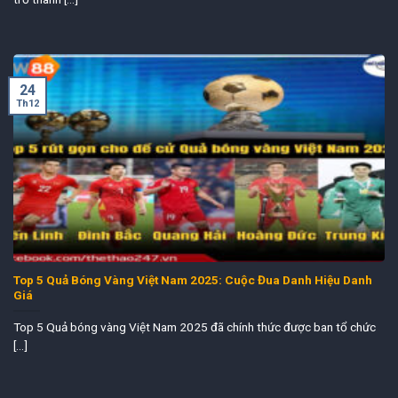
24
Th12
Top 5 Quả Bóng Vàng Việt Nam 2025: Cuộc Đua Danh Hiệu Danh
Giá
Top 5 Quả bóng vàng Việt Nam 2025 đã chính thức được ban tổ chức
[...]