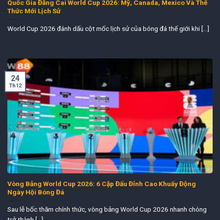
Quốc Gia Đăng Cai World Cup 2026: Mỹ, Canada, Mexico Và Thể
Thức Mới Lịch Sử
World Cup 2026 đánh dấu cột mốc lịch sử của bóng đá thế giới khi [...]
24
Th12
Vòng Bảng World Cup 2026: 6 Cặp Đấu Đỉnh Cao Khuấy Động
Ngày Hội Bóng Đá
Sau lễ bốc thăm chính thức, vòng bảng World Cup 2026 nhanh chóng
trở thành [...]