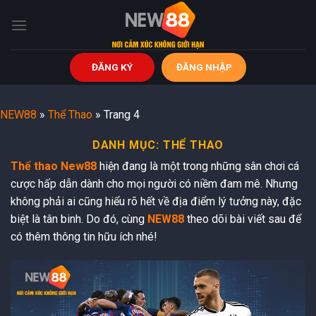
Skip
to
content
ĐĂNG KÝ
ĐĂNG NHẬP
NEW88
»
Thể Thao
»
Trang 4
DANH MỤC:
THỂ THAO
Thể thao New88
hiện đang là một trong những sân chơi cá
cược hấp dẫn dành cho mọi người có niềm đam mê. Nhưng
không phải ai cũng hiểu rõ hết về địa điểm lý tưởng này, đặc
biệt là tân binh. Do đó, cùng
NEW88
theo dõi bài viết sau để
có thêm thông tin hữu ích nhé!