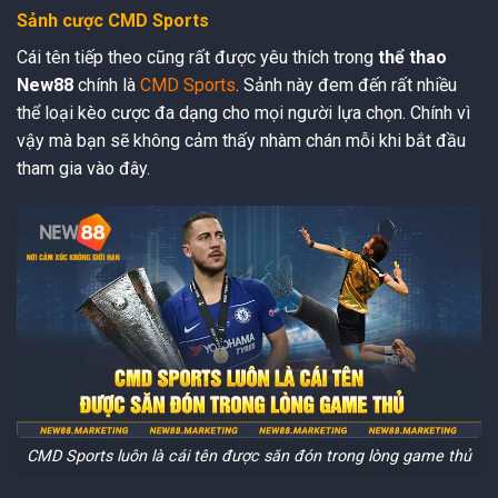
Sảnh cược CMD Sports
Cái tên tiếp theo cũng rất được yêu thích trong
thể thao
New88
chính là
CMD Sports
. Sảnh này đem đến rất nhiều
thể loại kèo cược đa dạng cho mọi người lựa chọn. Chính vì
vậy mà bạn sẽ không cảm thấy nhàm chán mỗi khi bắt đầu
tham gia vào đây.
CMD Sports luôn là cái tên được săn đón trong lòng game thủ