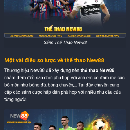
Sảnh Thể Thao New88
Một vài điều sơ lược về thể thao New88
Thương hiệu New88 đã xây dựng nên
thể thao New88
nhằm đem đến sân chơi phù hợp với anh em có đam mê các
bộ môn như bóng đá, bóng chuyền,… Tại đây chuyên cung
cấp các sảnh cược hấp dẫn phù hợp với nhiều nhu cầu của
từng người.