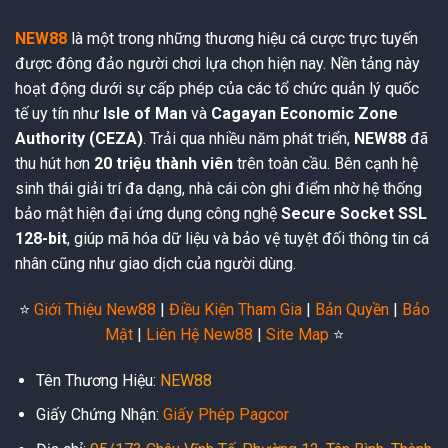
NEW88
là một trong những thương hiệu cá cược trực tuyến
được đông đảo người chơi lựa chọn hiện nay. Nền tảng này
hoạt động dưới sự cấp phép của các tổ chức quản lý quốc
tế uy tín như
Isle of Man
và
Cagayan Economic Zone
Authority (CEZA)
. Trải qua nhiều năm phát triển,
NEW88
đã
thu hút hơn
20 triệu thành viên
trên toàn cầu. Bên cạnh hệ
sinh thái giải trí đa dạng, nhà cái còn ghi điểm nhờ hệ thống
bảo mật hiện đại ứng dụng công nghệ
Secure Socket SSL
128-bit
, giúp mã hóa dữ liệu và bảo vệ tuyệt đối thông tin cá
nhân cũng như giao dịch của người dùng.
⭐️
Giới Thiệu New88
|
Điều Kiện Tham Gia
|
Bản Quyền
|
Bảo
Mật
|
Liên Hệ New88
|
Site Map
⭐️
Tên Thương Hiệu:
NEW88
Giấy Chứng Nhận:
Giấy Phép Pagcor