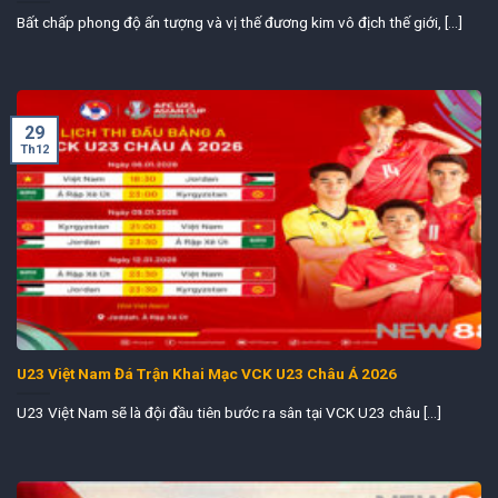
Bất chấp phong độ ấn tượng và vị thế đương kim vô địch thế giới, [...]
29
Th12
U23 Việt Nam Đá Trận Khai Mạc VCK U23 Châu Á 2026
U23 Việt Nam sẽ là đội đầu tiên bước ra sân tại VCK U23 châu [...]