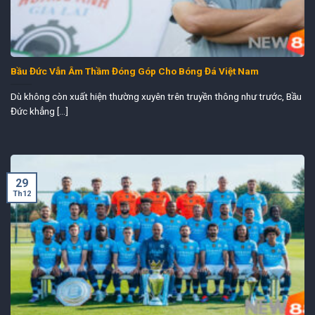
Bầu Đức Vẫn Âm Thầm Đóng Góp Cho Bóng Đá Việt Nam
Dù không còn xuất hiện thường xuyên trên truyền thông như trước, Bầu
Đức khẳng [...]
29
Th12