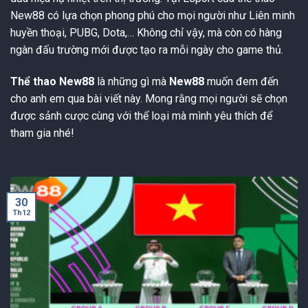
New88 có lựa chọn phong phú cho mọi người như Liên minh
huyền thoại, PUBG, Dota,… Không chỉ vậy, mà còn có hàng
ngàn đấu trường mới được tạo ra mỗi ngày cho game thủ.
Thể thao New88
là những gì mà
New88
muốn đem đến
cho anh em qua bài viết này. Mong rằng mọi người sẽ chọn
được sảnh cược cùng với thể loại mà mình yêu thích để
tham gia nhé!
30
Th12