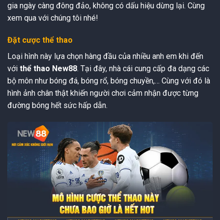
gia ngày càng đông đảo, không có dấu hiệu dừng lại. Cùng
xem qua với chúng tôi nhé!
Đặt cược thể thao
Loại hình này lựa chọn hàng đầu của nhiều anh em khi đến
với
thể thao New88
. Tại đây, nhà cái cung cấp đa dạng các
bộ môn như bóng đá, bóng rổ, bóng chuyền,… Cùng với đó là
hình ảnh chân thật khiến người chơi cảm nhận được từng
đường bóng hết sức hấp dẫn.