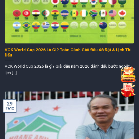
VCK World Cup 2026 Là Gì? Toàn Cảnh Giải Đấu 48 Đội & Lịch Thi
Đấu
VCK World Cup 2026 là gì? Giải đấu năm 2026 đánh dấu bước ngoặt
lịch [...]
29
Th12