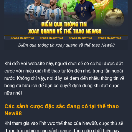
Điểm qua thông tin xoay quanh về thể thao New88
Khi đến với website này, người chơi sẽ có cơ hội được đặt
cược với nhiều giải thể thao từ lớn đến nhỏ, trong lẫn ngoài
nước. Không chỉ vậy, nơi đây sẽ đem đến nhiều thông tin về
bóng đá hữu ích để bạn có quyết định đúng khi đặt cược
nữa nhé!
Các sảnh cược đặc sắc đang có tại thể thao
New88
Khi tham gia vào lĩnh vực thể thao của New88, cược thủ sẽ
được trải nghiệm các sảnh game đẳng cấp nhất hiện nay.