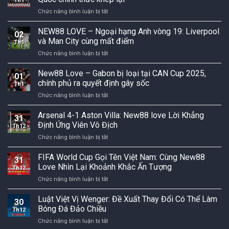
Th1
Indonesia
Ban
Chơi
ở
Chức năng bình luận bị tắt
bổ
Nha
An
New88
nhiệm
Vô
Toàn
“Kỷ
NEW88 LOVE – Ngoại hạng Anh vòng 19: Liverpool
HLV
Địch
02
nguyên
Herdman
và Man City cùng mất điểm
World
Th1
bong
với
Cup
ở
Chức năng bình luận bị tắt
bóng”
mức
2026
NEW88
của
lương
LOVE
New88 Love – Gabon bị loại tại CAN Cup 2025,
bóng
kỷ
01
–
đá
chính phủ ra quyết định gây sốc
lục
Th1
Ngoại
Trung
40.000
ở
Chức năng bình luận bị tắt
hạng
Quốc
USD
New88
Anh
chính
Love
Arsenal 4-1 Aston Villa: New88 love Lời Khẳng
vòng
thức
31
–
19:
Định Ứng Viên Vô Địch
khép
Th12
Gabon
Liverpool
lại
ở
Chức năng bình luận bị tắt
bị
và
Arsenal
loại
Man
4-
FIFA World Cup Gọi Tên Việt Nam: Cùng New88
tại
City
31
1
CAN
Love Nhìn Lại Khoảnh Khắc Ấn Tượng
cùng
Th12
Aston
Cup
mất
ở
Chức năng bình luận bị tắt
Villa:
2025,
điểm
FIFA
New88
chính
World
Luật Việt Vị Wenger: Đề Xuất Thay Đổi Có Thể Làm
love
phủ
30
Cup
Lời
Bóng Đá Đảo Chiều
ra
Th12
Gọi
Khẳng
quyết
ở
Chức năng bình luận bị tắt
Tên
Định
định