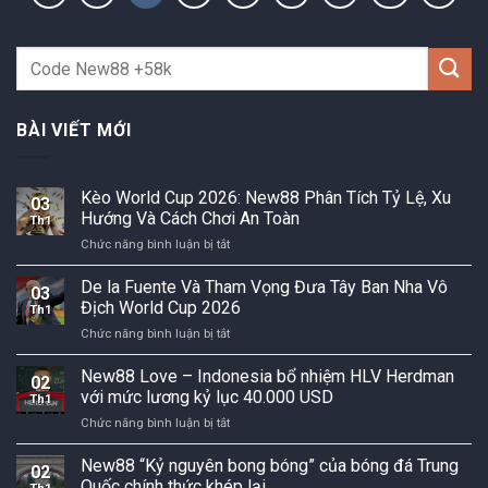
BÀI VIẾT MỚI
Kèo World Cup 2026: New88 Phân Tích Tỷ Lệ, Xu
03
Hướng Và Cách Chơi An Toàn
Th1
ở
Chức năng bình luận bị tắt
Kèo
World
De la Fuente Và Tham Vọng Đưa Tây Ban Nha Vô
03
Cup
Địch World Cup 2026
Th1
2026:
ở
Chức năng bình luận bị tắt
New88
De
Phân
la
New88 Love – Indonesia bổ nhiệm HLV Herdman
Tích
02
Fuente
Tỷ
với mức lương kỷ lục 40.000 USD
Th1
Và
Lệ,
ở
Chức năng bình luận bị tắt
Tham
Xu
New88
Vọng
Hướng
Love
New88 “Kỷ nguyên bong bóng” của bóng đá Trung
Đưa
Và
02
–
Tây
Quốc chính thức khép lại
Cách