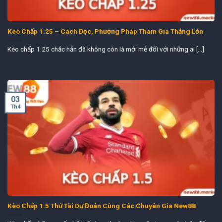
Kèo Chấp 1.25 – Cách Đọc, Phương Pháp Tham Gia Thắng Lớn
Kèo chấp 1.25 chắc hẳn đã không còn là mới mẻ đối với những ai [...]
03
Th4
Kèo Chấp 1.5 Thử Tài Dự Đoán Cùng Các Chuyên Gia New88