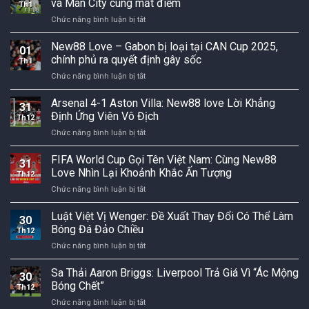
và Man City cùng mất điểm
World
Th1
bong
với
Cup
ở
Chức năng bình luận bị tắt
bóng”
mức
2026
NEW88
của
lương
LOVE
New88 Love – Gabon bị loại tại CAN Cup 2025,
bóng
kỷ
01
–
đá
chính phủ ra quyết định gây sốc
lục
Th1
Ngoại
Trung
40.000
ở
Chức năng bình luận bị tắt
hạng
Quốc
USD
New88
Anh
chính
Love
Arsenal 4-1 Aston Villa: New88 love Lời Khẳng
vòng
thức
31
–
19:
Định Ứng Viên Vô Địch
khép
Th12
Gabon
Liverpool
lại
ở
Chức năng bình luận bị tắt
bị
và
Arsenal
loại
Man
4-
FIFA World Cup Gọi Tên Việt Nam: Cùng New88
tại
City
31
1
CAN
Love Nhìn Lại Khoảnh Khắc Ấn Tượng
cùng
Th12
Aston
Cup
mất
ở
Chức năng bình luận bị tắt
Villa:
2025,
điểm
FIFA
New88
chính
World
Luật Việt Vị Wenger: Đề Xuất Thay Đổi Có Thể Làm
love
phủ
30
Cup
Lời
Bóng Đá Đảo Chiều
ra
Th12
Gọi
Khẳng
quyết
ở
Chức năng bình luận bị tắt
Tên
Định
định
Luật
Việt
Ứng
gây
Việt
Sa Thải Aaron Briggs: Liverpool Trả Giá Vì “Ác Mộng
Nam:
Viên
30
sốc
Vị
Cùng
Bóng Chết”
Vô
Th12
Wenger:
New88
Địch
ở
Chức năng bình luận bị tắt
Đề
Love