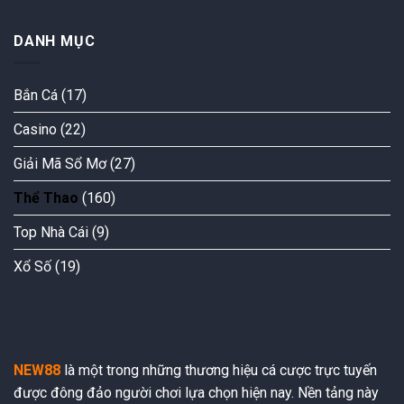
Sa
Xuất
Nhìn
Thải
Thay
Lại
Aaron
DANH MỤC
Đổi
Khoảnh
Briggs:
Có
Khắc
Liverpool
Thể
Ấn
Trả
Làm
Tượng
Bắn Cá
(17)
Giá
Bóng
Vì
Đá
Casino
(22)
“Ác
Đảo
Mộng
Chiều
Bóng
Giải Mã Sổ Mơ
(27)
Chết”
Thể Thao
(160)
Top Nhà Cái
(9)
Xổ Số
(19)
NEW88
là một trong những thương hiệu cá cược trực tuyến
được đông đảo người chơi lựa chọn hiện nay. Nền tảng này