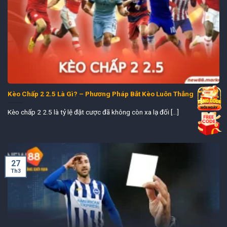
Kèo Chấp 2 2.5 Là Gì? – Phương Pháp Bắt Kèo Luôn Thắng
Kèo chấp 2 2.5 là tỷ lệ đặt cược đã không còn xa lạ đối [...]
27
Th3