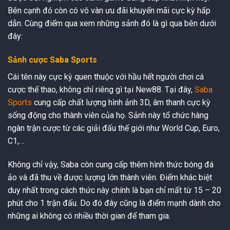
Bên cạnh đó còn có vô vàn ưu đãi khuyến mãi cực kỳ hấp
dẫn. Cùng điểm qua xem những sảnh đó là gì qua bên dưới
đây:
Sảnh cược Saba Sports
Cái tên này cực kỳ quen thuộc với hầu hết người chơi cá
cược thể thao, không chỉ riêng gì tại New88. Tại đây,
Saba
Sports
cung cấp chất lượng hình ảnh 3D, âm thanh cực kỳ
sống động cho thành viên của họ. Sảnh này tổ chức hàng
ngàn trận cược từ các giải đấu thế giới như World Cup, Euro,
C1,…
Không chỉ vậy, Saba còn cung cấp thêm hình thức bóng đá
ảo và đã thu về được lượng lớn thành viên. Điểm khác biệt
duy nhất trong cách thức này chính là bạn chỉ mất từ 15 – 20
phút cho 1 trận đấu. Do đó đây cũng là điểm mạnh dành cho
những ai không có nhiều thời gian để tham gia.