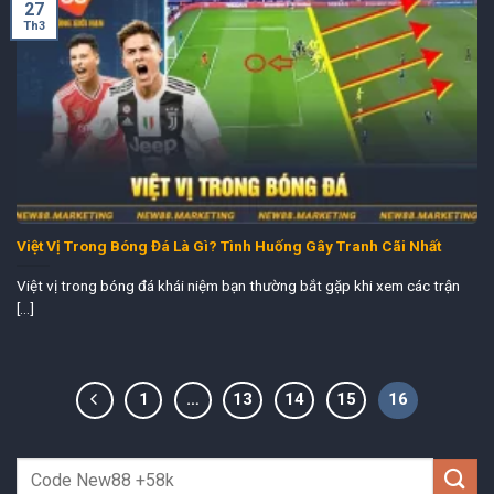
27
Th3
Việt Vị Trong Bóng Đá Là Gì? Tình Huống Gây Tranh Cãi Nhất
Việt vị trong bóng đá khái niệm bạn thường bắt gặp khi xem các trận
[...]
1
…
13
14
15
16