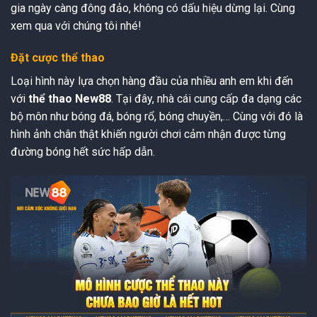
gia ngày càng đông đảo, không có dấu hiệu dừng lại. Cùng
xem qua với chúng tôi nhé!
Đặt cược thể thao
Loại hình này lựa chọn hàng đầu của nhiều anh em khi đến
với
thể thao New88
. Tại đây, nhà cái cung cấp đa dạng các
bộ môn như bóng đá, bóng rổ, bóng chuyền,… Cùng với đó là
hình ảnh chân thật khiến người chơi cảm nhận được từng
đường bóng hết sức hấp dẫn.