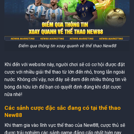
Điểm qua thông tin xoay quanh về thể thao New88
Khi đến với website này, người chơi sẽ có cơ hội được đặt
cược với nhiều giải thể thao từ lớn đến nhỏ, trong lẫn ngoài
nước. Không chỉ vậy, nơi đây sẽ đem đến nhiều thông tin về
bóng đá hữu ích để bạn có quyết định đúng khi đặt cược
nữa nhé!
Các sảnh cược đặc sắc đang có tại thể thao
New88
Khi tham gia vào lĩnh vực thể thao của New88, cược thủ sẽ
được trải nghiệm các sảnh game đẳng cấp nhất hiện nay.