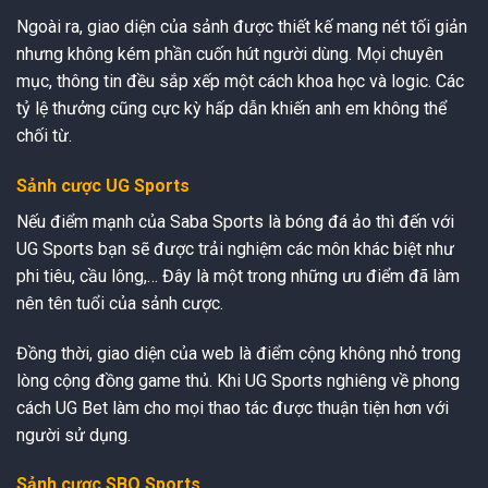
Ngoài ra, giao diện của sảnh được thiết kế mang nét tối giản
nhưng không kém phần cuốn hút người dùng. Mọi chuyên
mục, thông tin đều sắp xếp một cách khoa học và logic. Các
tỷ lệ thưởng cũng cực kỳ hấp dẫn khiến anh em không thể
chối từ.
Sảnh cược UG Sports
Nếu điểm mạnh của Saba Sports là bóng đá ảo thì đến với
UG Sports bạn sẽ được trải nghiệm các môn khác biệt như
phi tiêu, cầu lông,… Đây là một trong những ưu điểm đã làm
nên tên tuổi của sảnh cược.
Đồng thời, giao diện của web là điểm cộng không nhỏ trong
lòng cộng đồng game thủ. Khi UG Sports nghiêng về phong
cách UG Bet làm cho mọi thao tác được thuận tiện hơn với
người sử dụng.
Sảnh cược SBO Sports