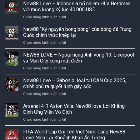
la
New88 Love – Indonesia bổ nhiệm HLV Herdman
Tích
02
Fuente
Tỷ
với mức lương kỷ lục 40.000 USD
Th1
Và
Lệ,
ở
Chức năng bình luận bị tắt
Tham
Xu
New88
Vọng
Hướng
Love
New88 “Kỷ nguyên bong bóng” của bóng đá Trung
Đưa
Và
02
–
Tây
Quốc chính thức khép lại
Cách
Th1
Indonesia
Ban
Chơi
ở
Chức năng bình luận bị tắt
bổ
Nha
An
New88
nhiệm
Vô
Toàn
“Kỷ
NEW88 LOVE – Ngoại hạng Anh vòng 19: Liverpool
HLV
Địch
02
nguyên
Herdman
và Man City cùng mất điểm
World
Th1
bong
với
Cup
ở
Chức năng bình luận bị tắt
bóng”
mức
2026
NEW88
của
lương
LOVE
New88 Love – Gabon bị loại tại CAN Cup 2025,
bóng
kỷ
01
–
đá
chính phủ ra quyết định gây sốc
lục
Th1
Ngoại
Trung
40.000
ở
Chức năng bình luận bị tắt
hạng
Quốc
USD
New88
Anh
chính
Love
Arsenal 4-1 Aston Villa: New88 love Lời Khẳng
vòng
thức
31
–
19:
Định Ứng Viên Vô Địch
khép
Th12
Gabon
Liverpool
lại
ở
Chức năng bình luận bị tắt
bị
và
Arsenal
loại
Man
4-
FIFA World Cup Gọi Tên Việt Nam: Cùng New88
tại
City
31
1
CAN
Love Nhìn Lại Khoảnh Khắc Ấn Tượng
cùng
Th12