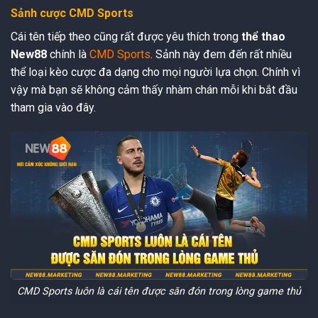
Sảnh cược CMD Sports
Cái tên tiếp theo cũng rất được yêu thích trong
thể thao
New88
chính là
CMD Sports
. Sảnh này đem đến rất nhiều
thể loại kèo cược đa dạng cho mọi người lựa chọn. Chính vì
vậy mà bạn sẽ không cảm thấy nhàm chán mỗi khi bắt đầu
tham gia vào đây.
CMD Sports luôn là cái tên được săn đón trong lòng game thủ