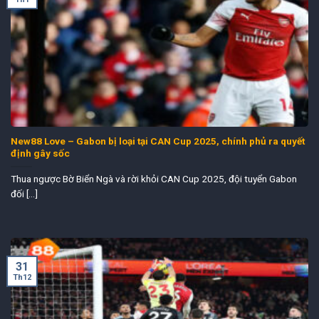
New88 Love – Gabon bị loại tại CAN Cup 2025, chính phủ ra quyết
định gây sốc
Thua ngược Bờ Biển Ngà và rời khỏi CAN Cup 2025, đội tuyển Gabon
đối [...]
31
Th12