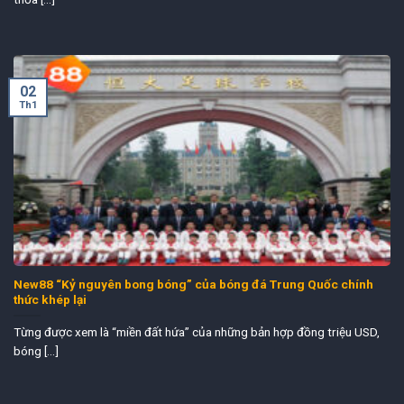
02
Th1
New88 “Kỷ nguyên bong bóng” của bóng đá Trung Quốc chính
thức khép lại
Từng được xem là “miền đất hứa” của những bản hợp đồng triệu USD,
bóng [...]