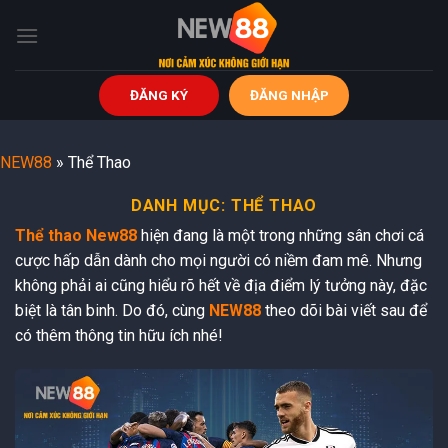
Skip
to
content
ĐĂNG KÝ
ĐĂNG NHẬP
NEW88
»
Thể Thao
DANH MỤC:
THỂ THAO
Thể thao New88
hiện đang là một trong những sân chơi cá
cược hấp dẫn dành cho mọi người có niềm đam mê. Nhưng
không phải ai cũng hiểu rõ hết về địa điểm lý tưởng này, đặc
biệt là tân binh. Do đó, cùng
NEW88
theo dõi bài viết sau để
có thêm thông tin hữu ích nhé!