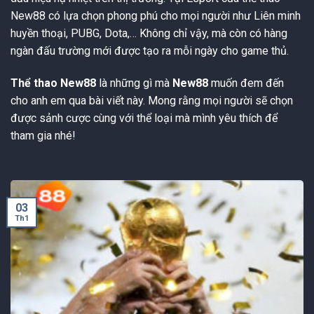
New88 có lựa chọn phong phú cho mọi người như Liên minh
huyền thoại, PUBG, Dota,… Không chỉ vậy, mà còn có hàng
ngàn đấu trường mới được tạo ra mỗi ngày cho game thủ.
Thể thao New88
là những gì mà
New88
muốn đem đến
cho anh em qua bài viết này. Mong rằng mọi người sẽ chọn
được sảnh cược cùng với thể loại mà mình yêu thích để
tham gia nhé!
03
Th1