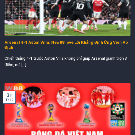
Arsenal 4-1 Aston Villa: New88 love Lời Khẳng Định Ứng Viên Vô
Địch
Chiến thắng 4-1 trước Aston Villa không chỉ giúp Arsenal giành trọn 3
điểm, mà [...]
31
Th12