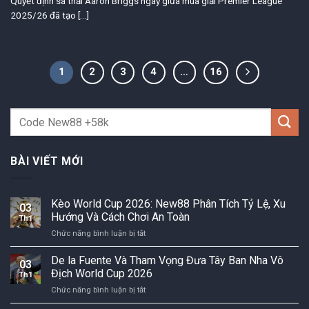
Quyết định sa thải Aaron Briggs ngay giữa mùa giải Premier League
2025/26 đã tạo [...]
1
2
3
4
…
16
BÀI VIẾT MỚI
Kèo World Cup 2026: New88 Phân Tích Tỷ Lệ, Xu
03
Hướng Và Cách Chơi An Toàn
Th1
ở
Chức năng bình luận bị tắt
Kèo
World
De la Fuente Và Tham Vọng Đưa Tây Ban Nha Vô
03
Cup
Địch World Cup 2026
Th1
2026:
ở
Chức năng bình luận bị tắt
New88
De
Phân