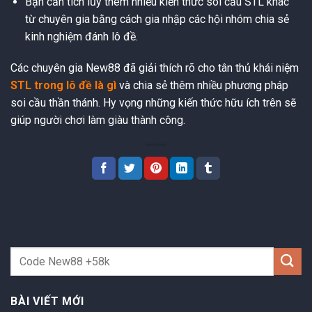
Bạn cần tích lũy thêm nhiều kiến thức soi cầu STL khác
từ chuyên gia bằng cách gia nhập các hội nhóm chia sẻ
kinh nghiệm đánh lô đề.
Các chuyên gia New88 đã giải thích rõ cho tân thủ khái niệm
STL trong lô đề là gì
và chia sẻ thêm nhiều phương pháp
soi cầu thần thánh. Hy vọng những kiến thức hữu ích trên sẽ
giúp người chơi làm giàu thành công.
BÀI VIẾT MỚI