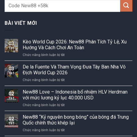
BÀI VIẾT MỚI
Kèo World Cup 2026: New88 Phân Tích Tỷ Lệ, Xu
03
Hướng Và Cách Chơi An Toàn
Th1
ở
Chức năng bình luận bị tắt
Kèo
World
De la Fuente Và Tham Vọng Đưa Tây Ban Nha Vô
03
Cup
Địch World Cup 2026
Th1
2026:
ở
Chức năng bình luận bị tắt
New88
De
Phân
la
New88 Love – Indonesia bổ nhiệm HLV Herdman
Tích
02
Fuente
Tỷ
với mức lương kỷ lục 40.000 USD
Th1
Và
Lệ,
ở
Chức năng bình luận bị tắt
Tham
Xu
New88
Vọng
Hướng
Love
New88 “Kỷ nguyên bong bóng” của bóng đá Trung
Đưa
Và
02
–
Tây
Quốc chính thức khép lại
Cách
Th1
Indonesia
Ban
Chơi
ở
Chức năng bình luận bị tắt
bổ
Nha
An
New88
nhiệm
Vô