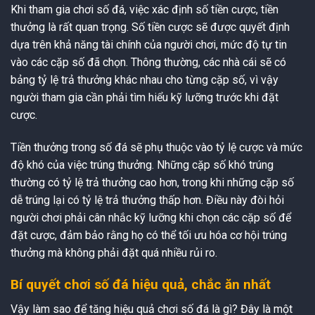
Khi tham gia chơi số đá, việc xác định số tiền cược, tiền
thưởng là rất quan trọng. Số tiền cược sẽ được quyết định
dựa trên khả năng tài chính của người chơi, mức độ tự tin
vào các cặp số đã chọn. Thông thường, các nhà cái sẽ có
bảng tỷ lệ trả thưởng khác nhau cho từng cặp số, vì vậy
người tham gia cần phải tìm hiểu kỹ lưỡng trước khi đặt
cược.
Tiền thưởng trong số đá sẽ phụ thuộc vào tỷ lệ cược và mức
độ khó của việc trúng thưởng. Những cặp số khó trúng
thường có tỷ lệ trả thưởng cao hơn, trong khi những cặp số
dễ trúng lại có tỷ lệ trả thưởng thấp hơn. Điều này đòi hỏi
người chơi phải cân nhắc kỹ lưỡng khi chọn các cặp số để
đặt cược, đảm bảo rằng họ có thể tối ưu hóa cơ hội trúng
thưởng mà không phải đặt quá nhiều rủi ro.
Bí quyết chơi số đá hiệu quả, chắc ăn nhất
Vậy làm sao để tăng hiệu quả chơi số đá là gì? Đây là một