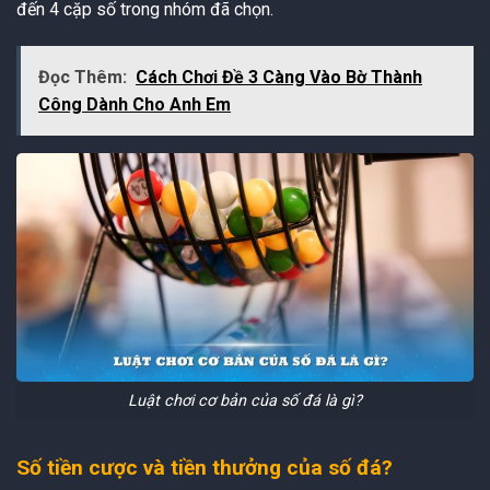
đến 4 cặp số trong nhóm đã chọn.
Đọc Thêm:
Cách Chơi Đề 3 Càng Vào Bờ Thành
Công Dành Cho Anh Em
Luật chơi cơ bản của số đá là gì?
Số tiền cược và tiền thưởng của số đá?