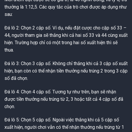
thưởng là 1:12,5. Các quy tắc của trò chơi được áp dụng như
sau:
Đá lô 2: Chọn 2 cặp số. Ví dụ, nếu đặt cược cho cặp số 33 –
44, người tham gia sẽ thắng khi cả hai số 33 và 44 cùng xuất
hiện. Trường hợp chỉ có một trong hai số xuất hiện thì sẽ
thua.
Đá lô 3: Chọn 3 cặp số. Không chỉ thắng khi cả 3 cặp số xuất
hiện, bạn còn có thể nhận tiền thưởng nếu trúng 2 trong 3 cặp
số đã chọn.
Đá lô 4: Chọn 4 cặp số. Tương tự như trên, bạn sẽ nhận
được tiền thưởng nếu trúng từ 2, 3 hoặc tất cả 4 cặp số đã
chọn.
Đá lô 5: Chọn 5 cặp số. Ngoài việc thắng khi cả 5 cặp số
xuất hiện, người chơi vẫn có thể nhận thưởng nếu trúng từ 1