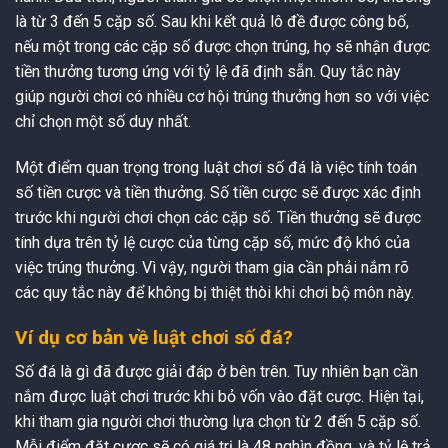
là từ 3 đến 5 cặp số. Sau khi kết quả lô đề được công bố,
nếu một trong các cặp số được chọn trúng, họ sẽ nhận được
tiền thưởng tương ứng với tỷ lệ đã định sẵn. Quy tắc này
giúp người chơi có nhiều cơ hội trúng thưởng hơn so với việc
chỉ chọn một số duy nhất.
Một điểm quan trọng trong luật chơi số đá là việc tính toán
số tiền cược và tiền thưởng. Số tiền cược sẽ được xác định
trước khi người chơi chọn các cặp số. Tiền thưởng sẽ được
tính dựa trên tỷ lệ cược của từng cặp số, mức độ khó của
việc trúng thưởng. Vì vậy, người tham gia cần phải nắm rõ
các quy tắc này để không bị thiệt thòi khi chơi bộ môn này.
Ví dụ cơ bản về luật chơi số đá?
Số đá là gì đã được giải đáp ở bên trên. Tuy nhiên bạn cần
nắm được luật chơi trước khi bỏ vốn vào đặt cược. Hiện tại,
khi tham gia người chơi thường lựa chọn từ 2 đến 5 cặp số.
Mỗi điểm đặt cược sẽ có giá trị là 48 nghìn đồng, và tỷ lệ trả