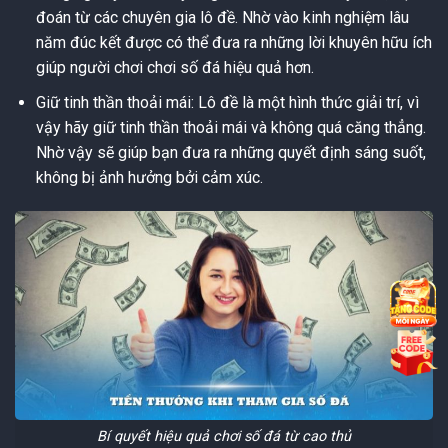
đoán từ các chuyên gia lô đề. Nhờ vào kinh nghiệm lâu
năm đúc kết được có thể đưa ra những lời khuyên hữu ích
giúp người chơi chơi số đá hiệu quả hơn.
Giữ tinh thần thoải mái: Lô đề là một hình thức giải trí, vì
vậy hãy giữ tinh thần thoải mái và không quá căng thẳng.
Nhờ vậy sẽ giúp bạn đưa ra những quyết định sáng suốt,
không bị ảnh hưởng bởi cảm xúc.
Bí quyết hiệu quả chơi số đá từ cao thủ