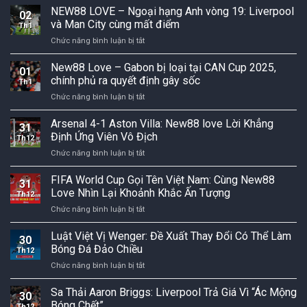
Toàn
“Kỷ
NEW88 LOVE – Ngoại hạng Anh vòng 19: Liverpool
HLV
Địch
02
nguyên
Herdman
và Man City cùng mất điểm
World
Th1
bong
với
Cup
ở
Chức năng bình luận bị tắt
bóng”
mức
2026
NEW88
của
lương
LOVE
New88 Love – Gabon bị loại tại CAN Cup 2025,
bóng
kỷ
01
–
đá
chính phủ ra quyết định gây sốc
lục
Th1
Ngoại
Trung
40.000
ở
Chức năng bình luận bị tắt
hạng
Quốc
USD
New88
Anh
chính
Love
Arsenal 4-1 Aston Villa: New88 love Lời Khẳng
vòng
thức
31
–
19:
Định Ứng Viên Vô Địch
khép
Th12
Gabon
Liverpool
lại
ở
Chức năng bình luận bị tắt
bị
và
Arsenal
loại
Man
4-
FIFA World Cup Gọi Tên Việt Nam: Cùng New88
tại
City
31
1
CAN
Love Nhìn Lại Khoảnh Khắc Ấn Tượng
cùng
Th12
Aston
Cup
mất
ở
Chức năng bình luận bị tắt
Villa:
2025,
điểm
FIFA
New88
chính
World
Luật Việt Vị Wenger: Đề Xuất Thay Đổi Có Thể Làm
love
phủ
30
Cup
Lời
Bóng Đá Đảo Chiều
ra
Th12
Gọi
Khẳng
quyết
ở
Chức năng bình luận bị tắt
Tên
Định
định
Luật
Việt
Ứng
gây
Việt
Sa Thải Aaron Briggs: Liverpool Trả Giá Vì “Ác Mộng
Nam:
Viên
30
sốc
Vị
Cùng
Bóng Chết”
Vô
Th12