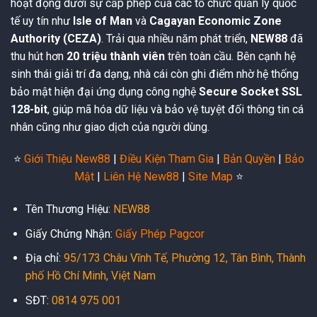
hoạt động dưới sự cấp phép của các tổ chức quản lý quốc
tế uy tín như
Isle of Man
và
Cagayan Economic Zone
Authority (CEZA)
. Trải qua nhiều năm phát triển,
NEW88
đã
thu hút hơn
20 triệu thành viên
trên toàn cầu. Bên cạnh hệ
sinh thái giải trí đa dạng, nhà cái còn ghi điểm nhờ hệ thống
bảo mật hiện đại ứng dụng công nghệ
Secure Socket SSL
128-bit
, giúp mã hóa dữ liệu và bảo vệ tuyệt đối thông tin cá
nhân cũng như giao dịch của người dùng.
⭐️
Giới Thiệu New88
|
Điều Kiện Tham Gia
|
Bản Quyền
|
Bảo
Mật
|
Liên Hệ New88
|
Site Map
⭐️
Tên Thương Hiệu:
NEW88
Giấy Chứng Nhận:
Giấy Phép Pagcor
Địa chỉ:
95/173 Châu Vĩnh Tế, Phường 12, Tân Bình, Thành
phố Hồ Chí Minh, Việt Nam
SĐT:
0814 975 001