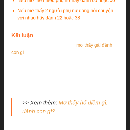
Nếu mơ thế nhiều phụ nữ hãy đánh 05 hoặc 06
Nếu mơ thấy 2 người phụ nữ đang nói chuyện
với nhau hãy đánh 22 hoặc 38
Kết luận
Hy vọng với sự giải mã về giấc
mơ thấy gái đánh
con gì
của New88 đề cập trong bài viết dưới đây có
thể giúp bạn có thêm kiến thức và biết trước được
những điềm báo trong tương lai để có thể đối phó
một cách kịp thời. Đừng quên hãy cập nhật tin tức
về việc giải mã giấc mơ trên trang chủ của New88
hàng ngày bạn nhé.
>> Xem thêm:
Mơ thấy hổ điềm gì,
đánh con gì?