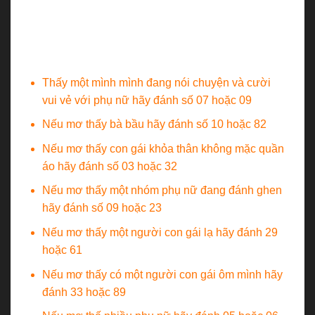
Những con số may mắn nào gắn liền với giấc mơ
thấy gái? Dưới đây là các con số mà New88 gợi ý
cho bạn nếu mơ thấy gái.
Thấy một mình mình đang nói chuyện và cười
vui vẻ với phụ nữ hãy đánh số 07 hoặc 09
Nếu mơ thấy bà bầu hãy đánh số 10 hoặc 82
Nếu mơ thấy con gái khỏa thân không mặc quần
áo hãy đánh số 03 hoặc 32
Nếu mơ thấy một nhóm phụ nữ đang đánh ghen
hãy đánh số 09 hoặc 23
Nếu mơ thấy một người con gái lạ hãy đánh 29
hoặc 61
Nếu mơ thấy có một người con gái ôm mình hãy
đánh 33 hoặc 89