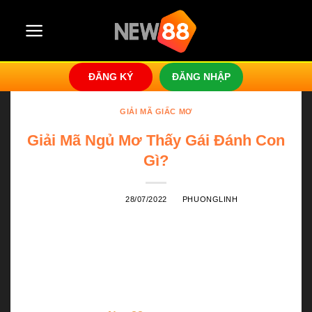
Skip
to
content
ĐĂNG KÝ
ĐĂNG NHẬP
GIẢI MÃ GIẤC MƠ
Giải Mã Ngủ Mơ Thấy Gái Đánh Con
Gì?
POSTED ON
28/07/2022
BY
PHUONGLINH
Ngủ mơ thấy gái đánh con gì? luôn là giấc chiêm
bao tuyệt vời không chỉ các đấng mày râu mà còn
đối với nhiều người. Và giấc mơ càng tuyệt vời hơn
khi nó gợi ý cho bạn về một con số may mắn trong