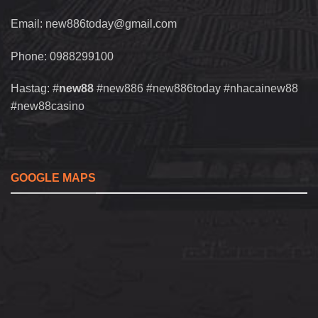
Email:
new886today@gmail.com
Phone: 0988299100
Hastag: #
new88
#new886 #new886today #nhacainew88
#new88casino
GOOGLE MAPS