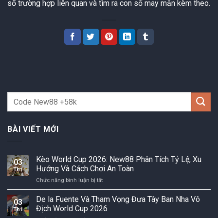
số trường hợp liên quan và tìm ra con số may mắn kèm theo.
BÀI VIẾT MỚI
Kèo World Cup 2026: New88 Phân Tích Tỷ Lệ, Xu
03
Hướng Và Cách Chơi An Toàn
Th1
ở
Chức năng bình luận bị tắt
Kèo
World
De la Fuente Và Tham Vọng Đưa Tây Ban Nha Vô
03
Cup
Địch World Cup 2026
Th1
2026: