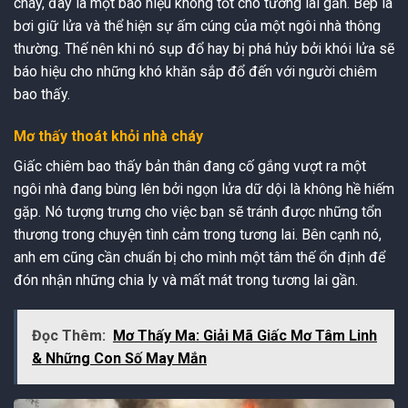
cháy, đây là một báo hiệu không tốt cho tương lai gần. Bếp là
bơi giữ lửa và thể hiện sự ấm cúng của một ngôi nhà thông
thường. Thế nên khi nó sụp đổ hay bị phá hủy bởi khói lửa sẽ
báo hiệu cho những khó khăn sắp đổ đến với người chiêm
bao thấy.
Mơ thấy thoát khỏi nhà cháy
Giấc chiêm bao thấy bản thân đang cố gắng vượt ra một
ngôi nhà đang bùng lên bởi ngọn lửa dữ dội là không hề hiếm
gặp. Nó tượng trưng cho việc bạn sẽ tránh được những tổn
thương trong chuyện tình cảm trong tương lai. Bên cạnh nó,
anh em cũng cần chuẩn bị cho mình một tâm thế ổn định để
đón nhận những chia ly và mất mát trong tương lai gần.
Đọc Thêm:
Mơ Thấy Ma: Giải Mã Giấc Mơ Tâm Linh
& Những Con Số May Mắn