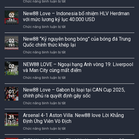
ở
Chức năng bình luận bị tắt
New88
De
Phân
la
New88 Love – Indonesia bổ nhiệm HLV Herdman
Tích
02
Fuente
Tỷ
với mức lương kỷ lục 40.000 USD
Th1
Và
Lệ,
ở
Chức năng bình luận bị tắt
Tham
Xu
New88
Vọng
Hướng
Love
New88 “Kỷ nguyên bong bóng” của bóng đá Trung
Đưa
Và
02
–
Tây
Quốc chính thức khép lại
Cách
Th1
Indonesia
Ban
Chơi
ở
Chức năng bình luận bị tắt
bổ
Nha
An
New88
nhiệm
Vô
Toàn
“Kỷ
NEW88 LOVE – Ngoại hạng Anh vòng 19: Liverpool
HLV
Địch
02
nguyên
Herdman
và Man City cùng mất điểm
World
Th1
bong
với
Cup
ở
Chức năng bình luận bị tắt
bóng”
mức
2026
NEW88
của
lương
LOVE
New88 Love – Gabon bị loại tại CAN Cup 2025,
bóng
kỷ
01
–
đá
chính phủ ra quyết định gây sốc
lục
Th1
Ngoại
Trung
40.000
ở
Chức năng bình luận bị tắt
hạng
Quốc
USD
New88
Anh
chính
Love
Arsenal 4-1 Aston Villa: New88 love Lời Khẳng
vòng
thức
31
–
19:
Định Ứng Viên Vô Địch
khép
Th12
Gabon
Liverpool
lại
ở
Chức năng bình luận bị tắt
bị
và
Arsenal
loại
Man
4-