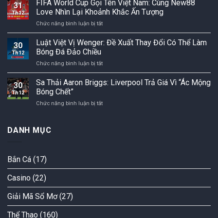
FIFA World Cup Gọi Tên Việt Nam: Cùng New88
tại
City
31
1
CAN
Love Nhìn Lại Khoảnh Khắc Ấn Tượng
cùng
Th12
Aston
Cup
mất
ở
Chức năng bình luận bị tắt
Villa:
2025,
điểm
FIFA
New88
chính
World
Luật Việt Vị Wenger: Đề Xuất Thay Đổi Có Thể Làm
love
phủ
30
Cup
Lời
Bóng Đá Đảo Chiều
ra
Th12
Gọi
Khẳng
quyết
ở
Chức năng bình luận bị tắt
Tên
Định
định
Luật
Việt
Ứng
gây
Việt
Sa Thải Aaron Briggs: Liverpool Trả Giá Vì “Ác Mộng
Nam:
Viên
30
sốc
Vị
Cùng
Bóng Chết”
Vô
Th12
Wenger:
New88
Địch
ở
Chức năng bình luận bị tắt
Đề
Love
Sa
Xuất
Nhìn
Thải
Thay
Lại
Aaron
DANH MỤC
Đổi
Khoảnh
Briggs:
Có
Khắc
Liverpool
Thể
Ấn
Trả
Làm
Tượng
Bắn Cá
(17)
Giá
Bóng
Vì
Đá
Casino
(22)
“Ác
Đảo
Mộng
Chiều
Bóng
Giải Mã Sổ Mơ
(27)
Chết”
Thể Thao
(160)