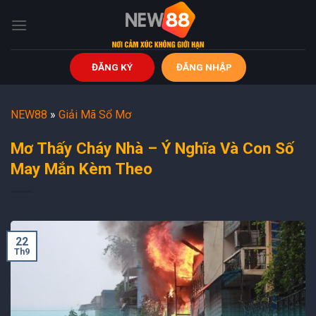
Skip
to
content
ĐĂNG KÝ
ĐĂNG NHẬP
NEW88
»
Giải Mã Sổ Mơ
Mơ Thấy Cháy Nhà – Ý Nghĩa Và Con Số
May Mắn Kèm Theo
22
Th9