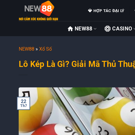
Skip
💎 HỢP TÁC ĐẠI LÝ
to
content
NEW88
CASINO
NEW88
»
Xổ Số
Lô Kép Là Gì? Giải Mã Thủ Thu
22
Th7