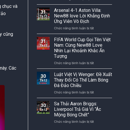
New88
vòng
khép
g chục và
Love
19:
lại
Arsenal 4-1 Aston Villa:
31
đảo
–
Liverpool
New88 love Lời Khẳng Định
Th12
Gabon
và
Ứng Viên Vô Địch
bị
Man
ở
Chức năng bình luận bị tắt
loại
City
Arsenal
tại
ày cũng
cùng
4-
CAN
mất
FIFA World Cup Gọi Tên Việt
31
1
Cup
điểm
Nam: Cùng New88 Love
Th12
Aston
2025,
Nhìn Lại Khoảnh Khắc Ấn
Villa:
chính
Tượng
New88
phủ
love
ra
ở
Chức năng bình luận bị tắt
 này. Các
Lời
quyết
FIFA
Khẳng
định
World
Luật Việt Vị Wenger: Đề Xuất
30
Định
gây
Cup
Thay Đổi Có Thể Làm Bóng
Th12
Ứng
sốc
Gọi
Đá Đảo Chiều
Viên
Tên
Vô
ở
Chức năng bình luận bị tắt
Việt
Địch
Luật
Nam:
Việt
Cùng
Sa Thải Aaron Briggs:
30
Vị
New88
Liverpool Trả Giá Vì “Ác
Th12
Wenger:
Love
Mộng Bóng Chết”
Đề
Nhìn
ở
Chức năng bình luận bị tắt
Xuất
Lại
Sa
Thay
Khoảnh