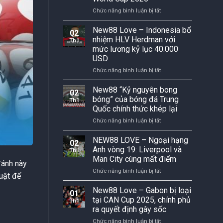
New88
ở
Chức năng bình luận bị tắt
Phân
De
Tích
la
Tỷ
New88 Love – Indonesia bổ
02
Fuente
Lệ,
nhiệm HLV Herdman với
Th1
Và
Xu
mức lương kỷ lục 40.000
Tham
Hướng
USD
Vọng
Và
Đưa
Cách
ở
Chức năng bình luận bị tắt
Tây
Chơi
New88
Ban
An
Love
New88 “Kỷ nguyên bong
02
Nha
Toàn
–
bóng” của bóng đá Trung
Th1
Vô
Indonesia
Quốc chính thức khép lại
Địch
bổ
World
ở
Chức năng bình luận bị tắt
nhiệm
Cup
New88
HLV
2026
“Kỷ
Herdman
NEW88 LOVE – Ngoại hạng
02
nguyên
với
Anh vòng 19: Liverpool và
Th1
bong
mức
Man City cùng mất điểm
đánh này
bóng”
lương
ở
Chức năng bình luận bị tắt
của
kỷ
uật để
NEW88
bóng
lục
LOVE
đá
40.000
New88 Love – Gabon bị loại
01
–
Trung
USD
tại CAN Cup 2025, chính phủ
Th1
Ngoại
Quốc
ra quyết định gây sốc
hạng
chính
ở
Chức năng bình luận bị tắt
Anh
thức