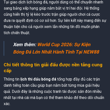
Tại giao dịch lịch bóng đá, người dùng có thể chuyển nhanh
sang bảng xếp hạng giúp nắm bắt vị trí hai đội. Hệ thống
cũng hiển thị tỷ lệ kèo trước trận giúp người chơi cá cược
đưa ra quyết định có cơ sở hơn. Sự liên kết này mang đến sự
thuận tiện cho cả người xem lẫn những tín đồ muốn phân
tích chiến thuật.
Xem thêm:
World Cup 2026: Sự Kiện
Bóng Đá Lớn Nhất Hành Tinh Tại NEW88
Chi tiết thông tin giải đấu được nền tảng cung
cấp
Thông tin
lịch thi đấu bóng đá
tổng hợp đầy đủ các trận
danh tiếng toàn cầu giúp bạn nắm bắt từng mùa giải hiệu
quả. Dưới đây là những cuộc tranh tài được săn đón nhiều
nhất tại nhà cái mà bạn có thể tham khảo để theo dõi chuẩn
xác.