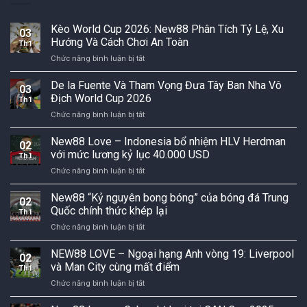
Kèo World Cup 2026: New88 Phân Tích Tỷ Lệ, Xu
03
Hướng Và Cách Chơi An Toàn
Th1
ở
Chức năng bình luận bị tắt
Kèo
World
De la Fuente Và Tham Vọng Đưa Tây Ban Nha Vô
03
Cup
Địch World Cup 2026
Th1
2026:
ở
Chức năng bình luận bị tắt
New88
De
Phân
la
New88 Love – Indonesia bổ nhiệm HLV Herdman
Tích
02
Fuente
Tỷ
với mức lương kỷ lục 40.000 USD
Th1
Và
Lệ,
ở
Chức năng bình luận bị tắt
Tham
Xu
New88
Vọng
Hướng
Love
New88 “Kỷ nguyên bong bóng” của bóng đá Trung
Đưa
Và
02
–
Tây
Quốc chính thức khép lại
Cách
Th1
Indonesia
Ban
Chơi
ở
Chức năng bình luận bị tắt
bổ
Nha
An
New88
nhiệm
Vô
Toàn
“Kỷ
NEW88 LOVE – Ngoại hạng Anh vòng 19: Liverpool
HLV
Địch
02
nguyên
Herdman
và Man City cùng mất điểm
World
Th1
bong
với
Cup
ở
Chức năng bình luận bị tắt
bóng”
mức
2026
NEW88
của
lương
LOVE