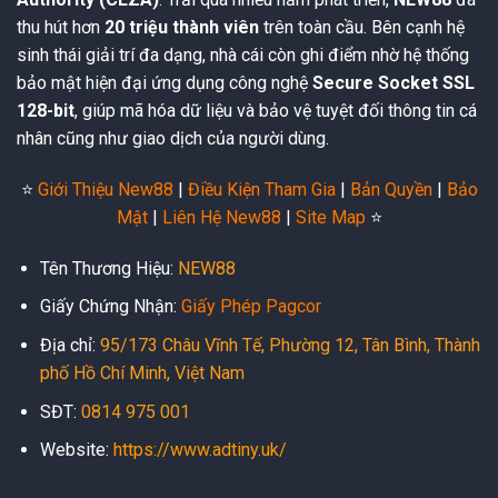
thu hút hơn
20 triệu thành viên
trên toàn cầu. Bên cạnh hệ
sinh thái giải trí đa dạng, nhà cái còn ghi điểm nhờ hệ thống
bảo mật hiện đại ứng dụng công nghệ
Secure Socket SSL
128-bit
, giúp mã hóa dữ liệu và bảo vệ tuyệt đối thông tin cá
nhân cũng như giao dịch của người dùng.
⭐️
Giới Thiệu New88
|
Điều Kiện Tham Gia
|
Bản Quyền
|
Bảo
Mật
|
Liên Hệ New88
|
Site Map
⭐️
Tên Thương Hiệu:
NEW88
Giấy Chứng Nhận:
Giấy Phép Pagcor
Địa chỉ:
95/173 Châu Vĩnh Tế, Phường 12, Tân Bình, Thành
phố Hồ Chí Minh, Việt Nam
SĐT:
0814 975 001
Website:
https://www.adtiny.uk/