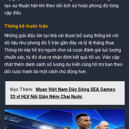
tạo sự thuận tiện khi theo dõi lịch sử hoặc phong độ từng
cặp đấu.
Thống kê trước trận
Những giải đấu lớn tại nhà cái được bổ sung thống kê với
dữ liệu như phong độ 5 trận gần đây và tỷ lệ thắng thua.
Thông tin này hỗ trợ người chơi cá cược đánh giá lực lượng
chuẩn xác, từ đó đưa ra nhận định kết quả tối ưu. Việc cập
nhật thêm danh sách số lượng dự kiến cũng hỗ trợ bạn theo
dõi cuộc tranh tài một cách chủ động hơn.
Đọc Thêm:
Muay Việt Nam Dậy Sóng SEA Games
33 vì HLV Nổi Giận Ném Chai Nước