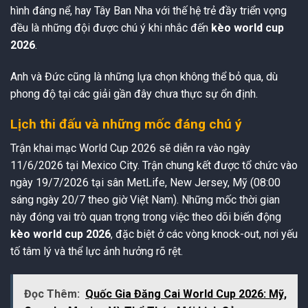
hình đáng nể, hay Tây Ban Nha với thế hệ trẻ đầy triển vọng
đều là những đội được chú ý khi nhắc đến
kèo world cup
2026
.
Anh và Đức cũng là những lựa chọn không thể bỏ qua, dù
phong độ tại các giải gần đây chưa thực sự ổn định.
Lịch thi đấu và những mốc đáng chú ý
Trận khai mạc World Cup 2026 sẽ diễn ra vào ngày
11/6/2026 tại Mexico City. Trận chung kết được tổ chức vào
ngày 19/7/2026 tại sân MetLife, New Jersey, Mỹ (08:00
sáng ngày 20/7 theo giờ Việt Nam).
Những mốc thời gian
này đóng vai trò quan trọng trong việc theo dõi biến động
kèo world cup 2026
, đặc biệt ở các vòng knock-out, nơi yếu
tố tâm lý và thể lực ảnh hưởng rõ rệt.
Đọc Thêm:
Quốc Gia Đăng Cai World Cup 2026: Mỹ,