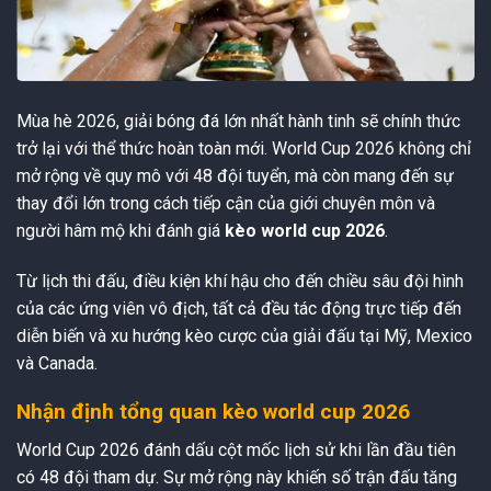
Mùa hè 2026, giải bóng đá lớn nhất hành tinh sẽ chính thức
trở lại với thể thức hoàn toàn mới. World Cup 2026 không chỉ
mở rộng về quy mô với 48 đội tuyển, mà còn mang đến sự
thay đổi lớn trong cách tiếp cận của giới chuyên môn và
người hâm mộ khi đánh giá
kèo world cup 2026
.
Từ lịch thi đấu, điều kiện khí hậu cho đến chiều sâu đội hình
của các ứng viên vô địch, tất cả đều tác động trực tiếp đến
diễn biến và xu hướng kèo cược của giải đấu tại Mỹ, Mexico
và Canada.
Nhận định tổng quan kèo world cup 2026
World Cup 2026 đánh dấu cột mốc lịch sử khi lần đầu tiên
có 48 đội tham dự. Sự mở rộng này khiến số trận đấu tăng