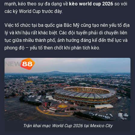
mạnh, kéo theo sự đa dạng về
kèo world cup 2026
so với
các kỳ World Cup trước đây.
Việc tổ chức tại ba quốc gia Bắc Mỹ cũng tạo nên yếu tố địa
lý và khí hậu rất khác biệt. Các đội tuyển phải di chuyển liên
tục giữa nhiều thành phố, ảnh hưởng đáng kể đến thể lực và
phong độ – yếu tố then chốt khi phân tích kèo.
Trận khai mạc World Cup 2026 tại Mexico City