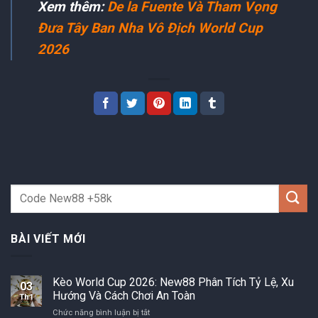
Xem thêm:
De la Fuente Và Tham Vọng
Đưa Tây Ban Nha Vô Địch World Cup
2026
BÀI VIẾT MỚI
Kèo World Cup 2026: New88 Phân Tích Tỷ Lệ, Xu
03
Hướng Và Cách Chơi An Toàn
Th1
ở
Chức năng bình luận bị tắt