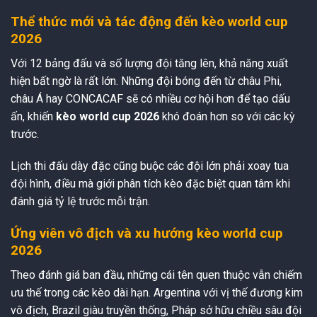
Thể thức mới và tác động đến kèo world cup
2026
Với 12 bảng đấu và số lượng đội tăng lên, khả năng xuất
hiện bất ngờ là rất lớn. Những đội bóng đến từ châu Phi,
châu Á hay CONCACAF sẽ có nhiều cơ hội hơn để tạo dấu
ấn, khiến
kèo world cup 2026
khó đoán hơn so với các kỳ
trước.
Lịch thi đấu dày đặc cũng buộc các đội lớn phải xoay tua
đội hình, điều mà giới phân tích kèo đặc biệt quan tâm khi
đánh giá tỷ lệ trước mỗi trận.
Ứng viên vô địch và xu hướng kèo world cup
2026
Theo đánh giá ban đầu, những cái tên quen thuộc vẫn chiếm
ưu thế trong các kèo dài hạn. Argentina với vị thế đương kim
vô địch, Brazil giàu truyền thống, Pháp sở hữu chiều sâu đội