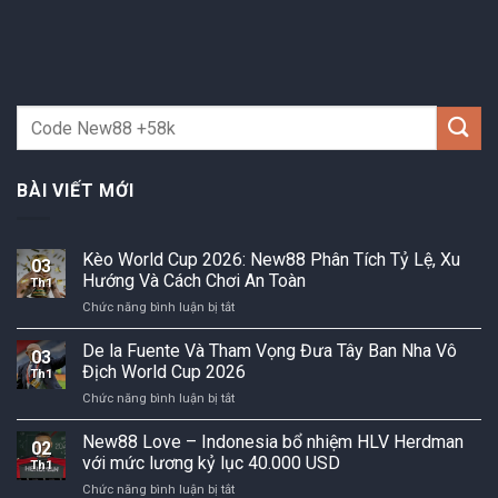
BÀI VIẾT MỚI
Kèo World Cup 2026: New88 Phân Tích Tỷ Lệ, Xu
03
Hướng Và Cách Chơi An Toàn
Th1
ở
Chức năng bình luận bị tắt
Kèo
World
De la Fuente Và Tham Vọng Đưa Tây Ban Nha Vô
03
Cup
Địch World Cup 2026
Th1
2026:
ở
Chức năng bình luận bị tắt
New88
De
Phân
la
New88 Love – Indonesia bổ nhiệm HLV Herdman
Tích
02
Fuente
Tỷ
với mức lương kỷ lục 40.000 USD
Th1
Và
Lệ,
ở
Chức năng bình luận bị tắt
Tham
Xu