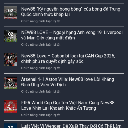
New88
Vọng
Hướng
Love
New88 “Kỷ nguyên bong bóng” của bóng đá Trung
Đưa
Và
02
–
Tây
Quốc chính thức khép lại
Cách
Th1
Indonesia
Ban
Chơi
ở
Chức năng bình luận bị tắt
bổ
Nha
An
New88
nhiệm
Vô
Toàn
“Kỷ
NEW88 LOVE – Ngoại hạng Anh vòng 19: Liverpool
HLV
Địch
02
nguyên
Herdman
và Man City cùng mất điểm
World
Th1
bong
với
Cup
ở
Chức năng bình luận bị tắt
bóng”
mức
2026
NEW88
của
lương
LOVE
New88 Love – Gabon bị loại tại CAN Cup 2025,
bóng
kỷ
01
–
đá
chính phủ ra quyết định gây sốc
lục
Th1
Ngoại
Trung
40.000
ở
Chức năng bình luận bị tắt
hạng
Quốc
USD
New88
Anh
chính
Love
Arsenal 4-1 Aston Villa: New88 love Lời Khẳng
vòng
thức
31
–
19:
Định Ứng Viên Vô Địch
khép
Th12
Gabon
Liverpool
lại
ở
Chức năng bình luận bị tắt
bị
và
Arsenal
loại
Man
4-
FIFA World Cup Gọi Tên Việt Nam: Cùng New88
tại
City
31
1
CAN
Love Nhìn Lại Khoảnh Khắc Ấn Tượng
cùng
Th12
Aston
Cup
mất
ở
Chức năng bình luận bị tắt
Villa:
2025,
điểm
FIFA
New88
chính
World
Luật Việt Vị Wenger: Đề Xuất Thay Đổi Có Thể Làm
love
phủ
30