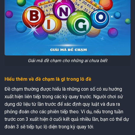
Giải mã đề chạm cho những ai chưa biết
Hiểu thêm về đề chạm là gì trong lô đề
Đề chạm thường được hiểu là những con số có xu hướng
xuất hiện liên tiếp trong các kỳ quay trước. Người chơi sử
dụng dữ liệu từ lần trước để xác định quy luật và đưa ra
phỏng đoán cho các phiên tiếp theo. Ví dụ, nếu trong tuần
trước con 3 xuất hiện ở cuối kết quả nhiều lần, bạn có thể dự
đoán 3 sẽ tiếp tục lộ diện trong kỳ quay tới.