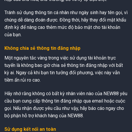
Tránh sử dụng thông tin cá nhân như ngày sinh hay tên gọi, vì
chúng dễ dàng đoán được. Đồng thời, hãy thay đổi mật khẩu
định kỳ để nâng cao thêm mức độ bảo mật cho tài khoản
của bạn.
Không chia sẻ thông tin đăng nhập
Một nguyên tắc vàng trong việc sử dụng tài khoản trực
tuyến là không bao giờ chia sẻ thông tin đăng nhập với bất
kỳ ai. Ngay cả khi bạn tin tưởng đối phương, việc này vẫn
tiềm ẩn rủi ro cao.
Hãy nhớ rằng không có bất kỳ nhân viên nào của NEW88 yêu
cầu bạn cung cấp thông tin đăng nhập qua email hoặc cuộc
gọi. Nếu nhận được yêu cầu như vậy, hãy báo cáo ngay cho
bộ phận hỗ trợ khách hàng của NEW88.
Sử dụng kết nối an toàn