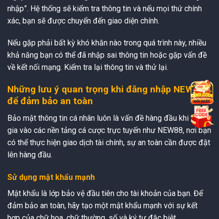
nhập”. Hệ thống sẽ kiểm tra thông tin và nếu mọi thứ chính
xác, bạn sẽ được chuyển đến giao diện chính.
Nếu gặp phải bất kỳ khó khăn nào trong quá trình này, nhiều
khả năng bạn có thể đã nhập sai thông tin hoặc gặp vấn đề
về kết nối mạng. Kiểm tra lại thông tin và thử lại.
Những lưu ý quan trọng khi đăng nhập NEW88
để đảm bảo an toàn
Bảo mật thông tin cá nhân luôn là vấn đề hàng đầu khi tham
gia vào các nền tảng cá cược trực tuyến như NEW88, nơi bạn
có thể thực hiện giao dịch tài chính, sự an toàn cần được đặt
lên hàng đầu.
Sử dụng mật khẩu mạnh
Mật khẩu là lớp bảo vệ đầu tiên cho tài khoản của bạn. Để
đảm bảo an toàn, hãy tạo một mật khẩu mạnh với sự kết
hợp của chữ hoa, chữ thường, số và ký tự đặc biệt.