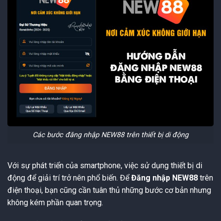
Các bước đăng nhập NEW88 trên thiết bị di động
Với sự phát triển của smartphone, việc sử dụng thiết bị di
động để giải trí trở nên phổ biến. Để
Đăng nhập NEW88
trên
điện thoại, bạn cũng cần tuân thủ những bước cơ bản nhưng
không kém phần quan trọng.