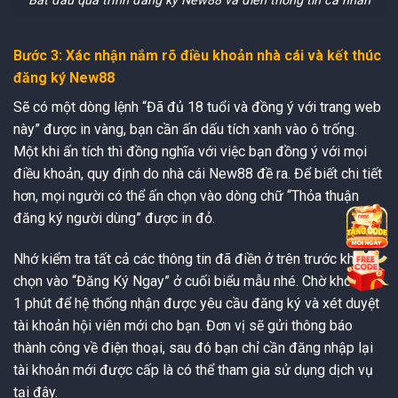
Bắt đầu quá trình đăng ký New88 và điền thông tin cá nhân
Bước 3: Xác nhận nắm rõ điều khoản nhà cái và kết thúc
đăng ký New88
Sẽ có một dòng lệnh “Đã đủ 18 tuổi và đồng ý với trang web
này” được in vàng, bạn cần ấn dấu tích xanh vào ô trống.
Một khi ấn tích thì đồng nghĩa với việc bạn đồng ý với mọi
điều khoản, quy định do nhà cái New88 đề ra. Để biết chi tiết
hơn, mọi người có thể ấn chọn vào dòng chữ “Thỏa thuận
đăng ký người dùng” được in đỏ.
Nhớ kiểm tra tất cả các thông tin đã điền ở trên trước khi ấn
chọn vào “Đăng Ký Ngay” ở cuối biểu mẫu nhé. Chờ khoảng
1 phút để hệ thống nhận được yêu cầu đăng ký và xét duyệt
tài khoản hội viên mới cho bạn. Đơn vị sẽ gửi thông báo
thành công về điện thoại, sau đó bạn chỉ cần đăng nhập lại
tài khoản mới được cấp là có thể tham gia sử dụng dịch vụ
tại đây.