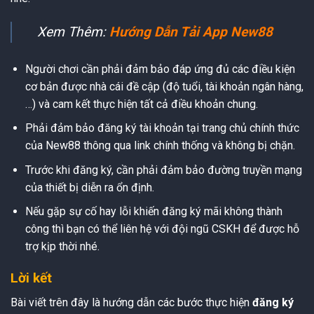
Xem Thêm:
Hướng Dẫn Tải App New88
Người chơi cần phải đảm bảo đáp ứng đủ các điều kiện
cơ bản được nhà cái đề cập (độ tuổi, tài khoản ngân hàng,
…) và cam kết thực hiện tất cả điều khoản chung.
Phải đảm bảo đăng ký tài khoản tại trang chủ chính thức
của New88 thông qua link chính thống và không bị chặn.
Trước khi đăng ký, cần phải đảm bảo đường truyền mạng
của thiết bị diễn ra ổn định.
Nếu gặp sự cố hay lỗi khiến đăng ký mãi không thành
công thì bạn có thể liên hệ với đội ngũ CSKH để được hỗ
trợ kịp thời nhé.
Lời kết
Bài viết trên đây là hướng dẫn các bước thực hiện
đăng ký