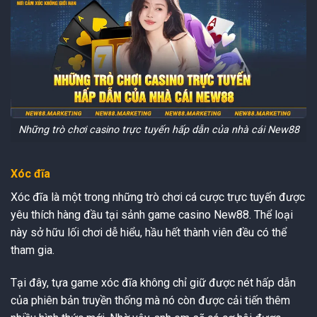
Những trò chơi casino trực tuyến hấp dẫn của nhà cái New88
Xóc đĩa
Xóc đĩa là một trong những trò chơi cá cược trực tuyến được
yêu thích hàng đầu tại sảnh game casino New88. Thể loại
này sở hữu lối chơi dễ hiểu, hầu hết thành viên đều có thể
tham gia.
Tại đây, tựa game xóc đĩa không chỉ giữ được nét hấp dẫn
của phiên bản truyền thống mà nó còn được cải tiến thêm