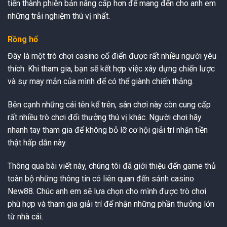
tiến thành phiên bản nâng cấp hơn để mang đến cho anh em
những trải nghiệm thú vị nhất.
Rồng hổ
Đây là một trò chơi casino cổ điển được rất nhiều người yêu
thích. Khi tham gia, bạn sẽ kết hợp việc xây dựng chiến lược
và sự may mắn của mình để có thể giành chiến thắng.
Bên cạnh những cái tên kể trên, sân chơi này còn cung cấp
rất nhiều trò chơi đổi thưởng thú vị khác. Người chơi hãy
nhanh tay tham gia để không bỏ lỡ cơ hội giải trí nhận tiền
thật hấp dẫn này.
Thông qua bài viết này, chúng tôi đã giới thiệu đến game thủ
toàn bộ những thông tin có liên quan đến sảnh casino
New88. Chúc anh em sẽ lựa chọn cho mình được trò chơi
phù hợp và tham gia giải trí để nhận những phần thưởng lớn
từ
nhà cái.