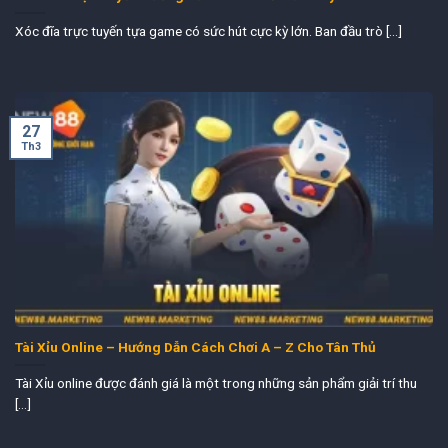
Xóc đĩa trực tuyến tựa game có sức hút cực kỳ lớn. Ban đầu trò [...]
27
Th3
Tài Xỉu Online – Hướng Dẫn Cách Chơi A – Z Cho Tân Thủ
Tài Xỉu online được đánh giá là một trong những sản phẩm giải trí thu
[...]