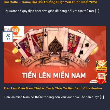
Bài Catte – Game Bài Đổi Thưởng Được Yêu Thích Nhất 2024
Bài Catte có quy định chơi đơn giản dễ dàng đối với tân thủ mới [...]
02
Th4
Tiến Lên Miền Nam Thể Lệ, Cách Chơi Cơ Bản Dành Cho Newbie
Tiến lên miền Nam có thể lệ thoáng hơn khu vực phía Bắc nên được [...]