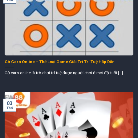
Cờ Caro Online – Thể Loại Game Giải Trí Trí Tuệ Hấp Dẫn
Cờ caro online là trò chơi trí tuệ được người chơi ở mọi độ tuổi [...]
03
Th4