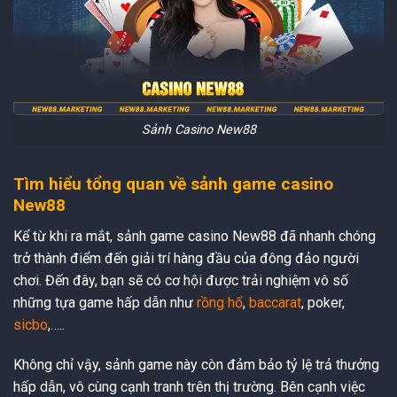
Sảnh Casino New88
Tìm hiểu tổng quan về sảnh game casino
New88
Kể từ khi ra mắt, sảnh game casino New88 đã nhanh chóng
trở thành điểm đến giải trí hàng đầu của đông đảo người
chơi. Đến đây, bạn sẽ có cơ hội được trải nghiệm vô số
những tựa game hấp dẫn như
rồng hổ
,
baccarat
, poker,
sicbo
,…..
Không chỉ vậy, sảnh game này còn đảm bảo tỷ lệ trả thưởng
hấp dẫn, vô cùng cạnh tranh trên thị trường. Bên cạnh việc