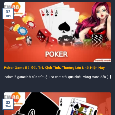
02
Th4
Poker Game Bài Đấu Trí, Kịch Tính, Thưởng Lớn Nhất Hiện Nay
Poker là game bài của trí tuệ. Trò chơi trải qua nhiều vòng tranh đấu [...]
02
Th4