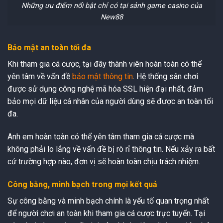
Những ưu điểm nổi bật chỉ có tại sảnh game casino của
New88
Bảo mật an toàn tối đa
Khi tham gia cá cược, tại đây thành viên hoàn toàn có thể
yên tâm về vấn đề
bảo mật thông tin
. Hệ thống sân chơi
được sử dụng công nghệ mã hóa SSL hiện đại nhất, đảm
bảo mọi dữ liệu cá nhân của người dùng sẽ được an toàn tối
đa.
Anh em hoàn toàn có thể yên tâm tham gia cá cược mà
không phải lo lắng về vấn đề bị rò rỉ thông tin. Nếu xảy ra bất
cứ trường hợp nào, đơn vị sẽ hoàn toàn chịu trách nhiệm.
Công bằng, minh bạch trong mọi kết quả
Sự công bằng và minh bạch chính là yếu tố quan trọng nhất
để người chơi an toàn khi tham gia cá cược trực tuyến. Tại