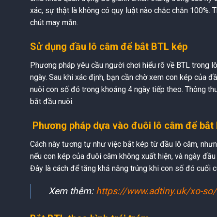
xác, sự thật là không có quy luật nào chắc chắn 100%. 
chút may mắn.
Sử dụng đầu lô câm để bắt BTL kép
Phương pháp yêu cầu người chơi hiểu rõ về BTL trong lô
ngày. Sau khi xác định, bạn cần chờ xem con kép của đầ
nuôi con số đó trong khoảng 4 ngày tiếp theo. Thông thư
bắt đầu nuôi.
Phương pháp dựa vào đuôi lô câm để bắt
Cách này tương tự như việc bắt kép từ đầu lô câm, nhưng
nếu con kép của đuôi câm không xuất hiện, và ngày đầu 
Đây là cách để tăng khả năng trúng khi con số đó cuối c
Xem thêm:
https://www.adtiny.uk/xo-so/