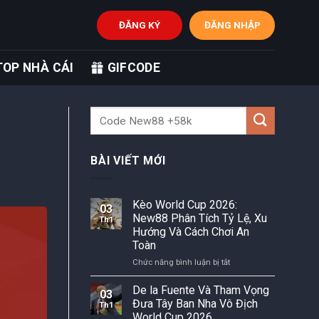
ĐĂNG KÝ
ĐĂNG NHẬP
TOP NHÀ CÁI
GIFCODE
BÀI VIẾT MỚI
Kèo World Cup 2026:
03
New88 Phân Tích Tỷ Lệ, Xu
Th1
Hướng Và Cách Chơi An
Toàn
ở
Chức năng bình luận bị tắt
Kèo
World
De la Fuente Và Tham Vọng
03
Cup
Đưa Tây Ban Nha Vô Địch
Th1
2026:
World Cup 2026