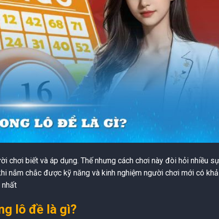
i chơi biết và áp dụng. Thế nhưng cách chơi này đòi hỏi nhiều s
hỉ khi nắm chắc được kỹ năng và kinh nghiệm người chơi mới có kh
 nhất
g lô đề là gì?