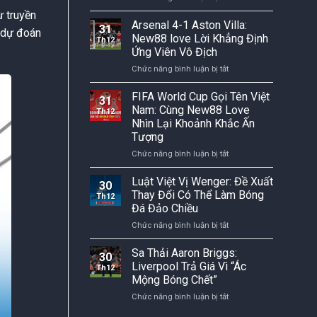
New88
vòng
khép
ừ truyền
Love
19:
lại
Arsenal 4-1 Aston Villa:
31
a dự đoán
–
Liverpool
New88 love Lời Khẳng Định
Th12
Gabon
và
Ứng Viên Vô Địch
bị
Man
ở
Chức năng bình luận bị tắt
loại
City
Arsenal
tại
cùng
4-
CAN
mất
FIFA World Cup Gọi Tên Việt
31
1
Cup
điểm
Nam: Cùng New88 Love
Th12
Aston
2025,
Nhìn Lại Khoảnh Khắc Ấn
Villa:
chính
Tượng
New88
phủ
love
ra
ở
Chức năng bình luận bị tắt
Lời
quyết
FIFA
Khẳng
định
World
Luật Việt Vị Wenger: Đề Xuất
30
Định
gây
Cup
Thay Đổi Có Thể Làm Bóng
Th12
Ứng
sốc
Gọi
Đá Đảo Chiều
Viên
Tên
Vô
ở
Chức năng bình luận bị tắt
Việt
Địch
Luật
Nam:
Việt
Cùng
Sa Thải Aaron Briggs:
30
Vị
New88
Liverpool Trả Giá Vì “Ác
Th12
Wenger:
Love
Mộng Bóng Chết”
Đề
Nhìn
ở
Chức năng bình luận bị tắt
Xuất
Lại
Sa
Thay
Khoảnh