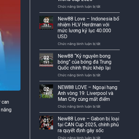
New88
ở
Chức năng bình luận bị tắt
Phân
De
Tích
la
Tỷ
New88 Love – Indonesia bổ
02
Fuente
Lệ,
nhiệm HLV Herdman với
Th1
Và
Xu
mức lương kỷ lục 40.000
Tham
Hướng
USD
Vọng
Và
Đưa
Cách
ở
Chức năng bình luận bị tắt
Tây
Chơi
New88
Ban
An
Love
New88 “Kỷ nguyên bong
02
Nha
Toàn
–
bóng” của bóng đá Trung
Th1
Vô
Indonesia
Quốc chính thức khép lại
Địch
bổ
World
ở
Chức năng bình luận bị tắt
nhiệm
Cup
New88
HLV
2026
“Kỷ
Herdman
NEW88 LOVE – Ngoại hạng
02
nguyên
với
Anh vòng 19: Liverpool và
Th1
bong
mức
Man City cùng mất điểm
ự can
bóng”
lương
ở
Chức năng bình luận bị tắt
của
kỷ
ả năng
NEW88
bóng
lục
LOVE
đá
40.000
New88 Love – Gabon bị loại
01
–
Trung
USD
tại CAN Cup 2025, chính phủ
Th1
Ngoại
Quốc
ra quyết định gây sốc
hạng
chính
ở
Chức năng bình luận bị tắt
Anh
thức