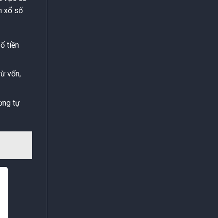
h xổ số
ố tiền
rừ vốn,
ơng tự