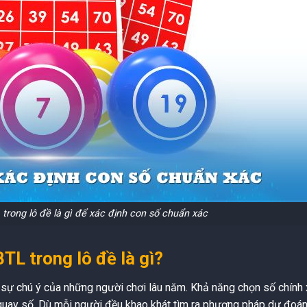
 trong lô đề là gì để xác định con số chuẩn xác
TL trong lô đề là gì?
út sự chú ý của những người chơi lâu năm. Khả năng chọn số chính 
 quay số. Dù mỗi người đều khao khát tìm ra phương pháp dự đoán