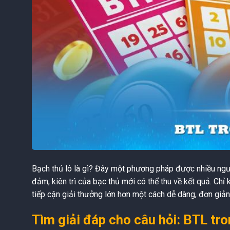
Bạch thủ lô là gì? Đây một phương pháp được nhiều ngườ
đảm, kiên trì của bạc thủ mới có thể thu về kết quả. C
tiếp cận giải thưởng lớn hơn một cách dễ dàng, đơn giản
Tìm giải đáp cho câu hỏi: BTL tron