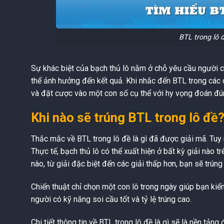
BTL trong lô 
Sự khác biệt của bạch thủ lô nằm ở chỗ yêu cầu người chơ
thể ảnh hưởng đến kết quả. Khi nhắc đến BTL trong các c
và đặt cược vào một con số cụ thể với hy vọng đoán đú
Khi nào sẽ trúng BTL trong lô đề?
Thắc mắc về BTL trong lô đề là gì đã được giải mã. Tuy n
Thực tế, bạch thủ lô có thể xuất hiện ở bất kỳ giải nào t
nào, từ giải đặc biệt đến các giải thấp hơn, bạn sẽ trúng
Chiến thuật chỉ chọn một con lô trong ngày giúp bạn kiểm
người có kỹ năng soi cầu tốt và tỷ lệ trúng cao.
Chi tiết thông tin về BTL trong lô đề là gì sẽ là nền tản