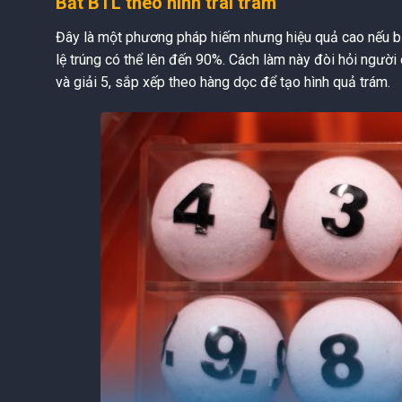
Bắt BTL theo hình trái trám
Đây là một phương pháp hiếm nhưng hiệu quả cao nếu bạn đ
lệ trúng có thể lên đến 90%. Cách làm này đòi hỏi người c
và giải 5, sắp xếp theo hàng dọc để tạo hình quả trám.