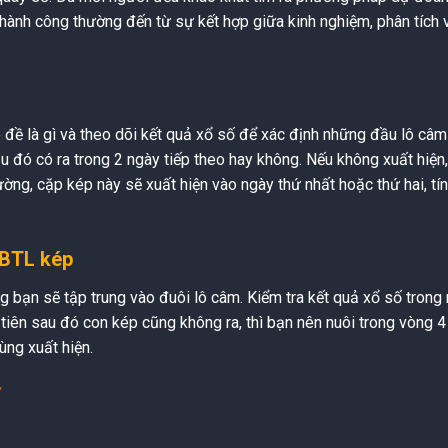
Thành công thường đến từ sự kết hợp giữa kinh nghiệm, phân tích 
 đề là gì và theo dõi kết quả xổ số để xác định những đầu lô câm
u đó có ra trong 2 ngày tiếp theo hay không. Nếu không xuất hiện
ờng, cặp kép này sẽ xuất hiện vào ngày thứ nhất hoặc thứ hai, tí
 BTL kép
 bạn sẽ tập trung vào đuôi lô câm. Kiểm tra kết quả xổ số trong 
tiên sau đó con kép cũng không ra, thì bạn nên nuôi trong vòng 4
ùng xuất hiện.