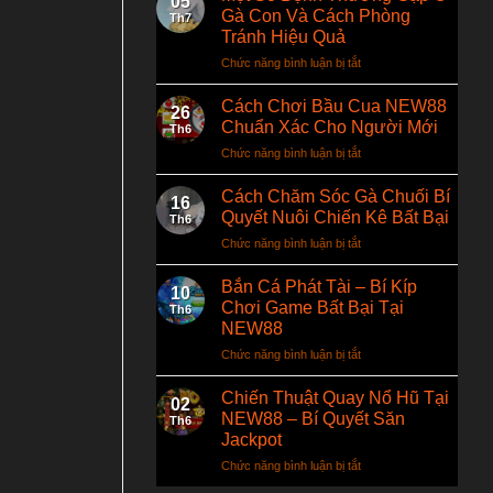
05
VIP
NGƯỜI
Gà Con Và Cách Phòng
Th7
–
VIỆT
Tránh Hiệu Quả
Nhận
Ở
Chức năng bình luận bị tắt
ở
Ngay
THÁI
Một
5%
LAN
Số
Thưởng
&
Cách Chơi Bầu Cua NEW88
26
Bệnh
Nạp
CAMPUCHIA
Chuẩn Xác Cho Người Mới
Th6
Thường
Đầu
Chức năng bình luận bị tắt
ở
Gặp
Tại
Cách
Ở
NEW88
Chơi
Cách Chăm Sóc Gà Chuối Bí
Gà
16
Bầu
Con
Quyết Nuôi Chiến Kê Bất Bại
Th6
Cua
Và
Chức năng bình luận bị tắt
ở
NEW88
Cách
Cách
Chuẩn
Phòng
Chăm
Bắn Cá Phát Tài – Bí Kíp
Xác
Tránh
10
Sóc
Cho
Chơi Game Bất Bại Tại
Hiệu
Th6
Gà
Người
Quả
NEW88
Chuối
Mới
Chức năng bình luận bị tắt
ở
Bí
Bắn
Quyết
Cá
Nuôi
Chiến Thuật Quay Nổ Hũ Tại
02
Phát
Chiến
NEW88 – Bí Quyết Săn
Th6
Tài
Kê
Jackpot
–
Bất
Chức năng bình luận bị tắt
ở
Bí
Bại
Chiến
Kíp