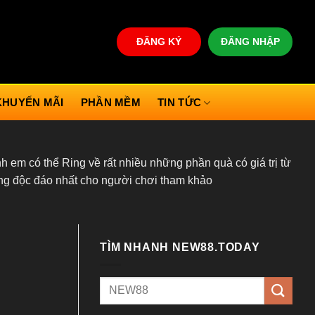
ĐĂNG KÝ
ĐĂNG NHẬP
KHUYẾN MÃI
PHẦN MỀM
TIN TỨC
em có thể Ring về rất nhiều những phần quà có giá trị từ
năng độc đáo nhất cho người chơi tham khảo
TÌM NHANH NEW88.TODAY