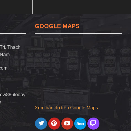
Thuật
Chơi
Quay
Game
Nổ
Bất
Hũ
Bại
Tại
Tại
GOOGLE MAPS
NEW88
NEW88
–
Bí
Quyết
Trì, Thạch
Săn
Jackpot
t Nam
com
ew886today
o
Xem bản đồ trên Google Maps