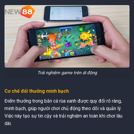
Trải nghiệm game trên di động
Cơ chế đổi thưởng minh bạch
Điểm thưởng trong bắn cá rùa xanh được quy đổi rõ ràng,
minh bạch, giúp người chơi chủ động theo dõi và quản lý.
Việc này tạo sự tin cậy và trải nghiệm an toàn khi chơi lâu
dài.