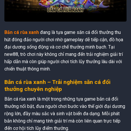
Bắn cá rùa xanh
đang là tựa game săn cá đổi thưởng thu
hút đông đảo người chơi nhờ gameplay dễ tiếp cận, đồ họa
đại dương sống động và cơ chế thưởng minh bạch. Tại
new88, trò chơi này không chỉ mang đến trải nghiệm giải trí
hấp dẫn mà còn giúp người chơi tích lũy thưởng lâu dài với
chiến thuật thông minh.
Bắn cá rùa xanh – Trải nghiệm săn cá đổi
thưởng chuyên nghiệp
Bắn cá rùa xanh là một trong những tựa game bắn cá đổi
thưởng nổi bật, đưa người chơi bước vào thế giới đại dương
rộng lớn, đầy màu sắc và sinh vật biển đa dạng. Mỗi phát
bắn không chỉ mang tính giải trí mà còn liên quan trực tiếp
đến cơ hội tích lũy điểm thưởng.