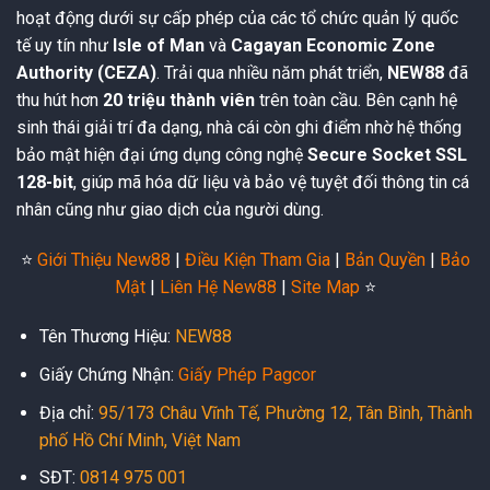
hoạt động dưới sự cấp phép của các tổ chức quản lý quốc
tế uy tín như
Isle of Man
và
Cagayan Economic Zone
Authority (CEZA)
. Trải qua nhiều năm phát triển,
NEW88
đã
thu hút hơn
20 triệu thành viên
trên toàn cầu. Bên cạnh hệ
sinh thái giải trí đa dạng, nhà cái còn ghi điểm nhờ hệ thống
bảo mật hiện đại ứng dụng công nghệ
Secure Socket SSL
128-bit
, giúp mã hóa dữ liệu và bảo vệ tuyệt đối thông tin cá
nhân cũng như giao dịch của người dùng.
⭐️
Giới Thiệu New88
|
Điều Kiện Tham Gia
|
Bản Quyền
|
Bảo
Mật
|
Liên Hệ New88
|
Site Map
⭐️
Tên Thương Hiệu:
NEW88
Giấy Chứng Nhận:
Giấy Phép Pagcor
Địa chỉ:
95/173 Châu Vĩnh Tế, Phường 12, Tân Bình, Thành
phố Hồ Chí Minh, Việt Nam
SĐT:
0814 975 001