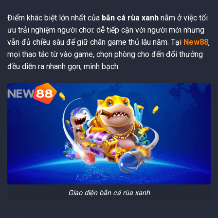
Điểm khác biệt lớn nhất của
bắn cá rùa xanh
nằm ở việc tối
ưu trải nghiệm người chơi: dễ tiếp cận với người mới nhưng
vẫn đủ chiều sâu để giữ chân game thủ lâu năm. Tại
New88
,
mọi thao tác từ vào game, chọn phòng cho đến đổi thưởng
đều diễn ra nhanh gọn, minh bạch.
Giao diện bắn cá rùa xanh