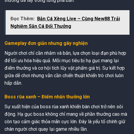
thưởng đã tay trong từng pha bắn.
Đọc Thêm:
Bắn Cá Xèng Live – Cùng New88 Trải
Nghiệm Săn Cá Đổi Thưởng
Gameplay đơn giản nhưng gây nghiện
Người chơi chỉ cần nhắm và bắn, lựa chọn loại đạn phù hợp
để tối ưu hóa hiệu quả. Mỗi mục tiêu bị hạ gục mang lại
điểm thưởng và cơ hội tích lũy vật phẩm giá trị. Sự kết hợp
giữa dễ chơi nhưng vẫn cần chiến thuật khiến trò chơi luôn
hấp dẫn.
Boss rùa xanh – Điểm nhấn thưởng lớn
Sự xuất hiện của boss rùa xanh khiến bàn chơi trở nên sôi
động. Hạ gục boss không chỉ mang về phần thưởng cao mà
còn tạo cảm giác thỏa mãn cực lớn. Đây là yếu tố chính giữ
chân người chơi quay lại game nhiều lần.