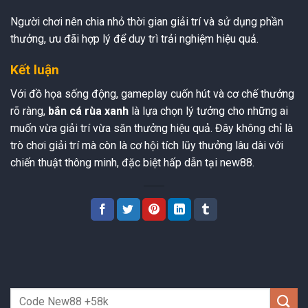
Người chơi nên chia nhỏ thời gian giải trí và sử dụng phần
thưởng, ưu đãi hợp lý để duy trì trải nghiệm hiệu quả.
Kết luận
Với đồ họa sống động, gameplay cuốn hút và cơ chế thưởng
rõ ràng,
bắn cá rùa xanh
là lựa chọn lý tưởng cho những ai
muốn vừa giải trí vừa săn thưởng hiệu quả. Đây không chỉ là
trò chơi giải trí mà còn là cơ hội tích lũy thưởng lâu dài với
chiến thuật thông minh, đặc biệt hấp dẫn tại new88.