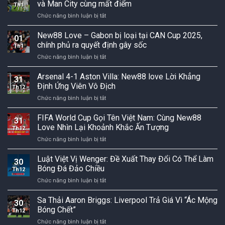
Herdman
và Man City cùng mất điểm
World
Th1
bong
với
Cup
ở
Chức năng bình luận bị tắt
bóng”
mức
2026
NEW88
của
lương
LOVE
New88 Love – Gabon bị loại tại CAN Cup 2025,
bóng
kỷ
01
–
đá
chính phủ ra quyết định gây sốc
lục
Th1
Ngoại
Trung
40.000
ở
Chức năng bình luận bị tắt
hạng
Quốc
USD
New88
Anh
chính
Love
Arsenal 4-1 Aston Villa: New88 love Lời Khẳng
vòng
thức
31
–
19:
Định Ứng Viên Vô Địch
khép
Th12
Gabon
Liverpool
lại
ở
Chức năng bình luận bị tắt
bị
và
Arsenal
loại
Man
4-
FIFA World Cup Gọi Tên Việt Nam: Cùng New88
tại
City
31
1
CAN
Love Nhìn Lại Khoảnh Khắc Ấn Tượng
cùng
Th12
Aston
Cup
mất
ở
Chức năng bình luận bị tắt
Villa:
2025,
điểm
FIFA
New88
chính
World
Luật Việt Vị Wenger: Đề Xuất Thay Đổi Có Thể Làm
love
phủ
30
Cup
Lời
Bóng Đá Đảo Chiều
ra
Th12
Gọi
Khẳng
quyết
ở
Chức năng bình luận bị tắt
Tên
Định
định
Luật
Việt
Ứng
gây
Việt
Sa Thải Aaron Briggs: Liverpool Trả Giá Vì “Ác Mộng
Nam:
Viên
30
sốc
Vị
Cùng
Bóng Chết”
Vô
Th12
Wenger:
New88
Địch
ở
Chức năng bình luận bị tắt
Đề
Love