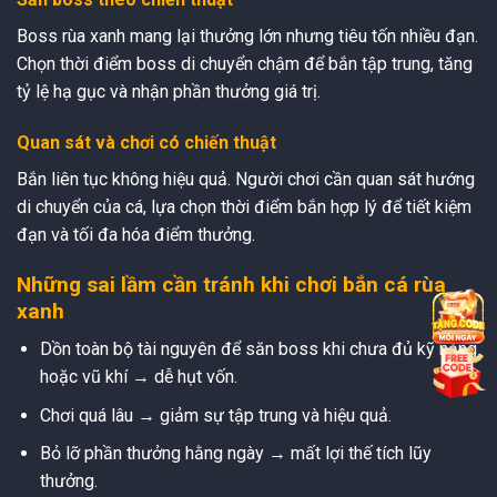
Boss rùa xanh mang lại thưởng lớn nhưng tiêu tốn nhiều đạn.
Chọn thời điểm boss di chuyển chậm để bắn tập trung, tăng
tỷ lệ hạ gục và nhận phần thưởng giá trị.
Quan sát và chơi có chiến thuật
Bắn liên tục không hiệu quả. Người chơi cần quan sát hướng
di chuyển của cá, lựa chọn thời điểm bắn hợp lý để tiết kiệm
đạn và tối đa hóa điểm thưởng.
Những sai lầm cần tránh khi chơi bắn cá rùa
xanh
Dồn toàn bộ tài nguyên để săn boss khi chưa đủ kỹ năng
hoặc vũ khí → dễ hụt vốn.
Chơi quá lâu → giảm sự tập trung và hiệu quả.
Bỏ lỡ phần thưởng hằng ngày → mất lợi thế tích lũy
thưởng.