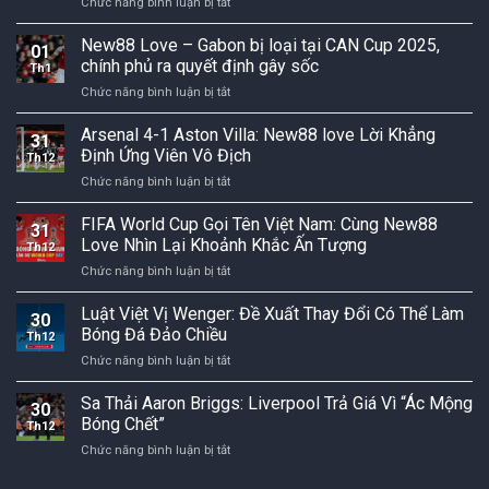
ở
Chức năng bình luận bị tắt
bóng”
mức
2026
NEW88
của
lương
LOVE
New88 Love – Gabon bị loại tại CAN Cup 2025,
bóng
kỷ
01
–
đá
chính phủ ra quyết định gây sốc
lục
Th1
Ngoại
Trung
40.000
ở
Chức năng bình luận bị tắt
hạng
Quốc
USD
New88
Anh
chính
Love
Arsenal 4-1 Aston Villa: New88 love Lời Khẳng
vòng
thức
31
–
19:
Định Ứng Viên Vô Địch
khép
Th12
Gabon
Liverpool
lại
ở
Chức năng bình luận bị tắt
bị
và
Arsenal
loại
Man
4-
FIFA World Cup Gọi Tên Việt Nam: Cùng New88
tại
City
31
1
CAN
Love Nhìn Lại Khoảnh Khắc Ấn Tượng
cùng
Th12
Aston
Cup
mất
ở
Chức năng bình luận bị tắt
Villa:
2025,
điểm
FIFA
New88
chính
World
Luật Việt Vị Wenger: Đề Xuất Thay Đổi Có Thể Làm
love
phủ
30
Cup
Lời
Bóng Đá Đảo Chiều
ra
Th12
Gọi
Khẳng
quyết
ở
Chức năng bình luận bị tắt
Tên
Định
định
Luật
Việt
Ứng
gây
Việt
Sa Thải Aaron Briggs: Liverpool Trả Giá Vì “Ác Mộng
Nam:
Viên
30
sốc
Vị
Cùng
Bóng Chết”
Vô
Th12
Wenger:
New88
Địch
ở
Chức năng bình luận bị tắt
Đề
Love
Sa
Xuất
Nhìn
Thải