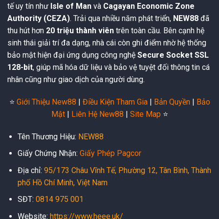
tế uy tín như
Isle of Man
và
Cagayan Economic Zone
Authority (CEZA)
. Trải qua nhiều năm phát triển,
NEW88
đã
thu hút hơn
20 triệu thành viên
trên toàn cầu. Bên cạnh hệ
sinh thái giải trí đa dạng, nhà cái còn ghi điểm nhờ hệ thống
bảo mật hiện đại ứng dụng công nghệ
Secure Socket SSL
128-bit
, giúp mã hóa dữ liệu và bảo vệ tuyệt đối thông tin cá
nhân cũng như giao dịch của người dùng.
⭐️
Giới Thiệu New88
|
Điều Kiện Tham Gia
|
Bản Quyền
|
Bảo
Mật
|
Liên Hệ New88
|
Site Map
⭐️
Tên Thương Hiệu:
NEW88
Giấy Chứng Nhận:
Giấy Phép Pagcor
Địa chỉ:
95/173 Châu Vĩnh Tế, Phường 12, Tân Bình, Thành
phố Hồ Chí Minh, Việt Nam
SĐT:
0814 975 001
Website:
https://www.heee.uk/