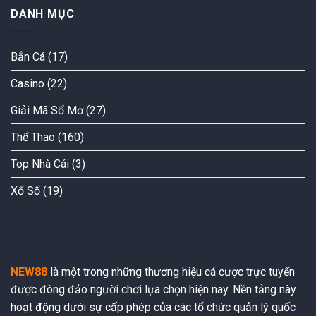
Thay
Lại
Aaron
DANH MỤC
Đổi
Khoảnh
Briggs:
Có
Khắc
Liverpool
Thể
Ấn
Trả
Làm
Tượng
Bắn Cá
(17)
Giá
Bóng
Vì
Đá
Casino
(22)
“Ác
Đảo
Mộng
Chiều
Bóng
Giải Mã Sổ Mơ
(27)
Chết”
Thể Thao
(160)
Top Nhà Cái
(3)
Xổ Số
(19)
NEW88
là một trong những thương hiệu cá cược trực tuyến
được đông đảo người chơi lựa chọn hiện nay. Nền tảng này
hoạt động dưới sự cấp phép của các tổ chức quản lý quốc