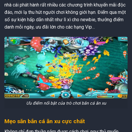
nhà cái phát hành rất nhiều các chương trình khuyến mãi độc
đáo, mới lạ thu hút người chơi không giới hạn. Điểm qua một
số sự kiện hấp dẫn nhất như lì xì cho newbie, thưởng điểm
danh mỗi ngày, ưu đãi lớn cho các hạng Vip…
Ưu điểm nổi bật của trò chơi bắn cá ăn xu
Mẹo săn bắn cá ăn xu cực chất
Không chỉ đơn thuần nắm được cách chơi, ngư thủ muốn