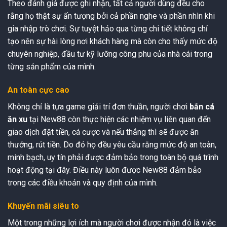
Theo đánh giá được ghi nhận, tất cả người dùng đều cho
rằng họ thật sự ấn tượng bởi cả phần nghe và phần nhìn khi
gia nhập trò chơi. Sự tuyệt hảo qua từng chi tiết không chỉ
tạo nên sự hài lòng nơi khách hàng mà còn cho thấy mức độ
chuyên nghiệp, đầu tư kỹ lưỡng công phu của nhà cái trong
từng sản phẩm của mình.
An toàn cực cao
Không chỉ là tựa game giải trí đơn thuần, người chơi
bắn cá
ăn xu
tại New88 còn thực hiện các nhiệm vụ liên quan đến
giao dịch đặt tiền, cá cược và nếu thắng thì sẽ được ăn
thưởng, rút tiền. Do đó họ đều yêu cầu rằng mức độ an toàn,
minh bạch, uy tín phải được đảm bảo trong toàn bộ quá trình
hoạt động tại đây. Điều này luôn được New88 đảm bảo
trong các điều khoản và quy định của mình.
Khuyến mãi siêu to
Một trong những lợi ích mà người chơi được nhận đó là việc