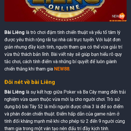
Bài Liêng
là trò chơi đậm tính chiến thuật và yếu tố tâm lý
được yêu thích rộng rãi tại nhà cái trực tuyến. Với luật đơn
giản nhưng đầy kịch tính, người tham gia có thể vừa giải trí
vừa thử thách bản lĩnh. Bài viết này sẽ giúp bạn hiểu rõ quy
tắc chơi, cách tính điểm và những bí quyết để luôn giành
chiến thắng khi tham gia
NEW88
.
Đôi nét về bài Liêng
Bài Liêng
là sự kết hợp giữa Poker và Ba Cây mang đến trải
nghiệm vừa quen thuộc vừa mới lạ cho người chơi. Trò sử
dụng bộ bài Tây 52 lá mỗi người được chia 3 lá để so điểm
và phán đoán chiến thuật. Điểm hấp dẫn của game nằm ở
tính đối kháng mạnh mẽ khi cho phép từ 2 đến 9 người cùng
tham gia trong một ván tạo nên đấu trí đầy kịch tính.