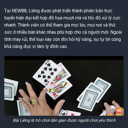
Tại NEW88, Liêng được phát triển thành phiên bản trực
tuyến hiện đại kết hợp đồ họa mượt mà và tốc độ xử lý cực
nhanh. Thành viên có thể tham gia mọi lúc, mọi nơi và thử
sức ở nhiều bàn khác nhau phù hợp cho cả người mới. Ngoài
tính may rủi, thể loại này còn đòi hỏi kỹ năng, sự tự tin cùng
khả năng đọc vị tâm lý đỉnh cao.
Bài Liêng là trò chơi dân gian được người chơi yêu thích