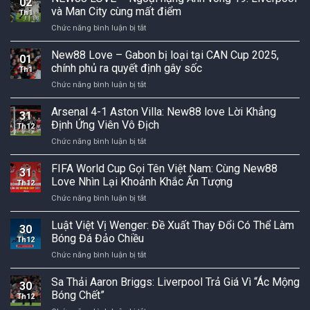
02
nguyên
Herdman
và Man City cùng mất điểm
World
Th1
bong
với
Cup
ở
Chức năng bình luận bị tắt
bóng”
mức
2026
NEW88
của
lương
LOVE
New88 Love – Gabon bị loại tại CAN Cup 2025,
bóng
kỷ
01
–
đá
chính phủ ra quyết định gây sốc
lục
Th1
Ngoại
Trung
40.000
ở
Chức năng bình luận bị tắt
hạng
Quốc
USD
New88
Anh
chính
Love
Arsenal 4-1 Aston Villa: New88 love Lời Khẳng
vòng
thức
31
–
19:
Định Ứng Viên Vô Địch
khép
Th12
Gabon
Liverpool
lại
ở
Chức năng bình luận bị tắt
bị
và
Arsenal
loại
Man
4-
FIFA World Cup Gọi Tên Việt Nam: Cùng New88
tại
City
31
1
CAN
Love Nhìn Lại Khoảnh Khắc Ấn Tượng
cùng
Th12
Aston
Cup
mất
ở
Chức năng bình luận bị tắt
Villa:
2025,
điểm
FIFA
New88
chính
World
Luật Việt Vị Wenger: Đề Xuất Thay Đổi Có Thể Làm
love
phủ
30
Cup
Lời
Bóng Đá Đảo Chiều
ra
Th12
Gọi
Khẳng
quyết
ở
Chức năng bình luận bị tắt
Tên
Định
định
Luật
Việt
Ứng
gây
Việt
Sa Thải Aaron Briggs: Liverpool Trả Giá Vì “Ác Mộng
Nam:
Viên
30
sốc
Vị
Cùng
Bóng Chết”
Vô
Th12
Wenger:
New88
Địch