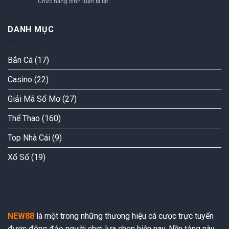
ở
Chức năng bình luận bị tắt
Đề
Love
Sa
Xuất
Nhìn
Thải
Thay
Lại
Aaron
DANH MỤC
Đổi
Khoảnh
Briggs:
Có
Khắc
Liverpool
Thể
Ấn
Trả
Làm
Tượng
Bắn Cá
(17)
Giá
Bóng
Vì
Đá
Casino
(22)
“Ác
Đảo
Mộng
Chiều
Bóng
Giải Mã Sổ Mơ
(27)
Chết”
Thể Thao
(160)
Top Nhà Cái
(9)
Xổ Số
(19)
NEW88
là một trong những thương hiệu cá cược trực tuyến
được đông đảo người chơi lựa chọn hiện nay. Nền tảng này