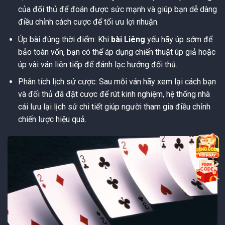
của đối thủ để đoán được sức mạnh và giúp bạn dễ dàng
điều chỉnh cách cược để tối ưu lợi nhuận.
Úp bài đúng thời điểm: Khi
bài Liêng
yếu hãy úp sớm để
bảo toàn vốn, bạn có thể áp dụng chiến thuật úp giả hoặc
úp vài ván liên tiếp để đánh lạc hướng đối thủ.
Phân tích lịch sử cược: Sau mỗi ván hãy xem lại cách bạn
và đối thủ đã đặt cược để rút kinh nghiệm, hệ thống nhà
cái lưu lại lịch sử chi tiết giúp người tham gia điều chỉnh
chiến lược hiệu quả.