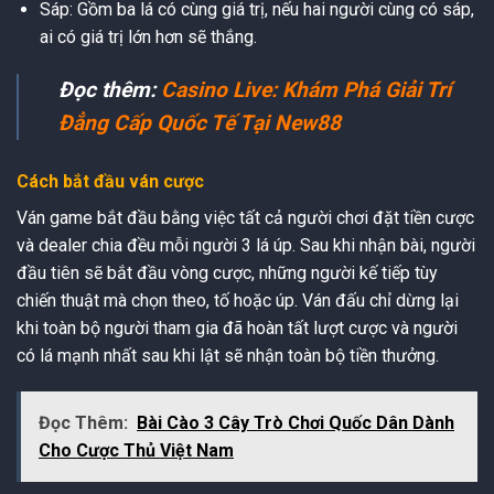
Sáp: Gồm ba lá có cùng giá trị, nếu hai người cùng có sáp,
ai có giá trị lớn hơn sẽ thắng.
Đọc thêm:
Casino Live: Khám Phá Giải Trí
Đẳng Cấp Quốc Tế Tại New88
Cách bắt đầu ván cược
Ván game bắt đầu bằng việc tất cả người chơi đặt tiền cược
và dealer chia đều mỗi người 3 lá úp. Sau khi nhận bài, người
đầu tiên sẽ bắt đầu vòng cược, những người kế tiếp tùy
chiến thuật mà chọn theo, tố hoặc úp. Ván đấu chỉ dừng lại
khi toàn bộ người tham gia đã hoàn tất lượt cược và người
có lá mạnh nhất sau khi lật sẽ nhận toàn bộ tiền thưởng.
Đọc Thêm:
Bài Cào 3 Cây Trò Chơi Quốc Dân Dành
Cho Cược Thủ Việt Nam