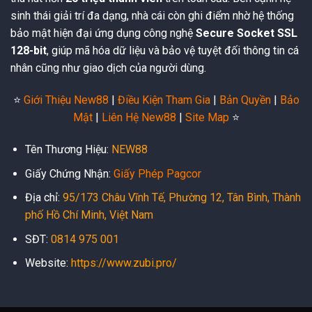
sinh thái giải trí đa dạng, nhà cái còn ghi điểm nhờ hệ thống
bảo mật hiện đại ứng dụng công nghệ
Secure Socket SSL
128-bit
, giúp mã hóa dữ liệu và bảo vệ tuyệt đối thông tin cá
nhân cũng như giao dịch của người dùng.
⭐️
Giới Thiệu New88
|
Điều Kiện Tham Gia
|
Bản Quyền
|
Bảo
Mật
|
Liên Hệ New88
|
Site Map
⭐️
Tên Thương Hiệu:
NEW88
Giấy Chứng Nhận:
Giấy Phép Pagcor
Địa chỉ:
95/173 Châu Vĩnh Tế, Phường 12, Tân Bình, Thành
phố Hồ Chí Minh, Việt Nam
SĐT:
0814 975 001
Website:
https://www.zubi.pro/