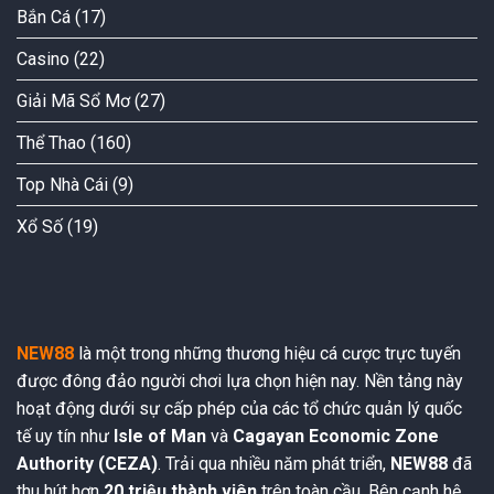
Trả
Làm
Tượng
Bắn Cá
(17)
Giá
Bóng
Vì
Đá
Casino
(22)
“Ác
Đảo
Mộng
Chiều
Bóng
Giải Mã Sổ Mơ
(27)
Chết”
Thể Thao
(160)
Top Nhà Cái
(9)
Xổ Số
(19)
NEW88
là một trong những thương hiệu cá cược trực tuyến
được đông đảo người chơi lựa chọn hiện nay. Nền tảng này
hoạt động dưới sự cấp phép của các tổ chức quản lý quốc
tế uy tín như
Isle of Man
và
Cagayan Economic Zone
Authority (CEZA)
. Trải qua nhiều năm phát triển,
NEW88
đã
thu hút hơn
20 triệu thành viên
trên toàn cầu. Bên cạnh hệ