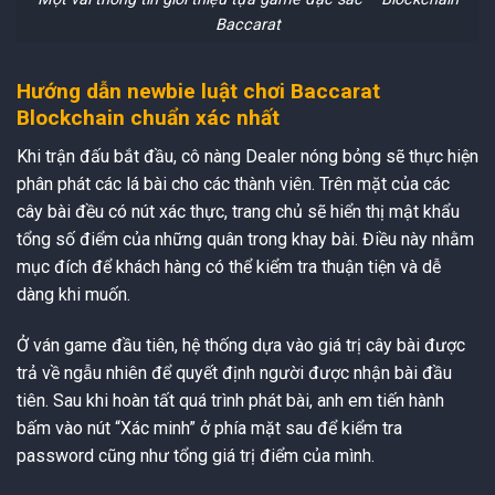
Baccarat
Hướng dẫn newbie luật chơi Baccarat
Blockchain chuẩn xác nhất
Khi trận đấu bắt đầu, cô nàng Dealer nóng bỏng sẽ thực hiện
phân phát các lá bài cho các thành viên. Trên mặt của các
cây bài đều có nút xác thực, trang chủ sẽ hiển thị mật khẩu
tổng số điểm của những quân trong khay bài. Điều này nhằm
mục đích để khách hàng có thể kiểm tra thuận tiện và dễ
dàng khi muốn.
Ở ván game đầu tiên, hệ thống dựa vào giá trị cây bài được
trả về ngẫu nhiên để quyết định người được nhận bài đầu
tiên. Sau khi hoàn tất quá trình phát bài, anh em tiến hành
bấm vào nút “Xác minh” ở phía mặt sau để kiểm tra
password cũng như tổng giá trị điểm của mình.