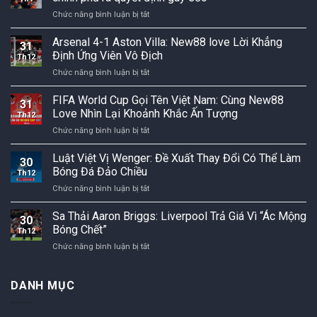
Ngoại
Trung
40.000
ở
Chức năng bình luận bị tắt
hạng
Quốc
USD
New88
Anh
chính
Love
Arsenal 4-1 Aston Villa: New88 love Lời Khẳng
vòng
thức
31
–
19:
Định Ứng Viên Vô Địch
khép
Th12
Gabon
Liverpool
lại
ở
Chức năng bình luận bị tắt
bị
và
Arsenal
loại
Man
4-
FIFA World Cup Gọi Tên Việt Nam: Cùng New88
tại
City
31
1
CAN
Love Nhìn Lại Khoảnh Khắc Ấn Tượng
cùng
Th12
Aston
Cup
mất
ở
Chức năng bình luận bị tắt
Villa:
2025,
điểm
FIFA
New88
chính
World
Luật Việt Vị Wenger: Đề Xuất Thay Đổi Có Thể Làm
love
phủ
30
Cup
Lời
Bóng Đá Đảo Chiều
ra
Th12
Gọi
Khẳng
quyết
ở
Chức năng bình luận bị tắt
Tên
Định
định
Luật
Việt
Ứng
gây
Việt
Sa Thải Aaron Briggs: Liverpool Trả Giá Vì “Ác Mộng
Nam:
Viên
30
sốc
Vị
Cùng
Bóng Chết”
Vô
Th12
Wenger:
New88
Địch
ở
Chức năng bình luận bị tắt
Đề
Love
Sa
Xuất
Nhìn
Thải
Thay
Lại
Aaron
DANH MỤC
Đổi
Khoảnh
Briggs:
Có
Khắc
Liverpool
Thể
Ấn