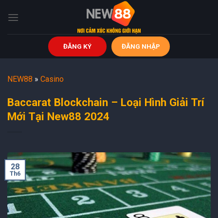
Skip
to
content
ĐĂNG KÝ
ĐĂNG NHẬP
NEW88
»
Casino
Baccarat Blockchain – Loại Hình Giải Trí
Mới Tại New88 2024
28
Th6