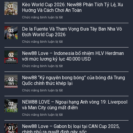
Kèo World Cup 2026: New88 Phân Tích Tỷ Lệ, Xu
03
Hướng Và Cách Chơi An Toàn
Th1
ở
Chức năng bình luận bị tắt
Kèo
World
De la Fuente Và Tham Vọng Đưa Tây Ban Nha Vô
03
Cup
Địch World Cup 2026
Th1
2026:
ở
Chức năng bình luận bị tắt
New88
De
Phân
la
New88 Love – Indonesia bổ nhiệm HLV Herdman
Tích
02
Fuente
Tỷ
với mức lương kỷ lục 40.000 USD
Th1
Và
Lệ,
ở
Chức năng bình luận bị tắt
Tham
Xu
New88
Vọng
Hướng
Love
New88 “Kỷ nguyên bong bóng” của bóng đá Trung
Đưa
Và
02
–
Tây
Quốc chính thức khép lại
Cách
Th1
Indonesia
Ban
Chơi
ở
Chức năng bình luận bị tắt
bổ
Nha
An
New88
nhiệm
Vô
Toàn
“Kỷ
NEW88 LOVE – Ngoại hạng Anh vòng 19: Liverpool
HLV
Địch
02
nguyên
Herdman
và Man City cùng mất điểm
World
Th1
bong
với
Cup
ở
Chức năng bình luận bị tắt
bóng”
mức
2026
NEW88
của
lương
LOVE
New88 Love – Gabon bị loại tại CAN Cup 2025,
bóng
kỷ
01
–
đá
chính phủ ra quyết định gây sốc
lục
Th1